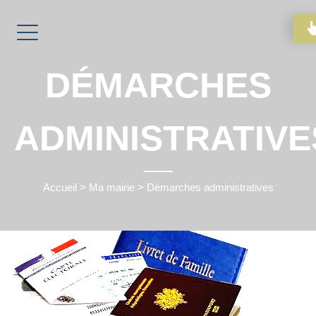
DÉMARCHES
ADMINISTRATIVE
Accueil
>
Ma mairie
>
Démarches administratives