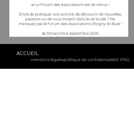
📣 Le Forum des Associations est de retour !
Envie de pratiquer une activité, de découvrir de nouvelles
passions ou de vous investir dans la vie locale ? Ne
manquez pas le Forum des Associations d'Isigny-le-Buat !
📅 Dimanche 6 septembre 2026
🕘 De 9h à 12h30
📍 Entrée libre et gratuite – Ouvert à tous
Espace culturel Isigny le Buat
ACCUEIL
Venez rencontrer les nombreuses associations de la
mentions légales
politique de confidentialité
© IPSO
commune,
...
Voir plus
Commune Isigny-le-Buat
1 jours
🚴‍♂️ INFORMATION IMPORTANTE – COURSE CYCLISTE LE 16
AOÛT 2026 🚧
10
17
0
Voir sur Facebook
·
Partager
La commune d’Isigny-le-Buat informe la population que,
dans le cadre de l’organisation d’une épreuve cycliste
officielle par le Comité Olympique de la Manche, la
circulation et le stationnement seront interdits le dimanche
17 août 2025 dans certaines rues de l’agglomération.
🕒 Horaires de coupure de circulation :
📍 De 13h15 à 13h45
...
Voir plus