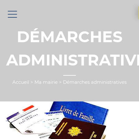
DÉMARCHES
ADMINISTRATIV
Accueil
>
Ma mairie
>
Démarches administratives