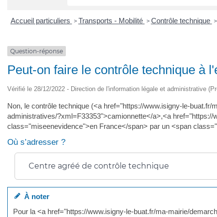
Accueil particuliers
Transports - Mobilité
Contrôle technique
>
>
>
Question-réponse
Peut-on faire le contrôle technique à l
Vérifié le 28/12/2022 - Direction de l'information légale et administrative (P
Non, le contrôle technique (<a href="https://www.isigny-le-buat.f
administratives/?xml=F33353">camionnette</a>,<a href="https://w
class="miseenevidence">en France</span> par un <span class=
Où s’adresser ?
Centre agréé de contrôle technique
À noter
Pour la <a href="https://www.isigny-le-buat.fr/ma-mairie/demar