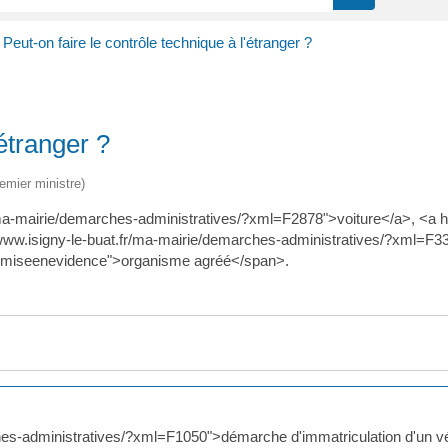
Peut-on faire le contrôle technique à l'étranger ?
'étranger ?
remier ministre)
r/ma-mairie/demarches-administratives/?xml=F2878">voiture</a>, <a h
ww.isigny-le-buat.fr/ma-mairie/demarches-administratives/?xml=F333
"miseenevidence">organisme agréé</span>.
ches-administratives/?xml=F1050">démarche d'immatriculation d'un v