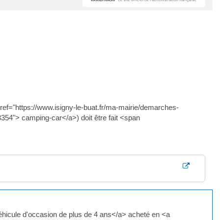
ref="https://www.isigny-le-buat.fr/ma-mairie/demarches-
54"> camping-car</a>) doit être fait <span
éhicule d'occasion de plus de 4 ans</a> acheté en <a