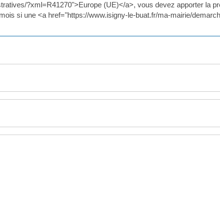
stratives/?xml=R41270">Europe (UE)</a>, vous devez apporter la preu
(2 mois si une <a href="https://www.isigny-le-buat.fr/ma-mairie/dema