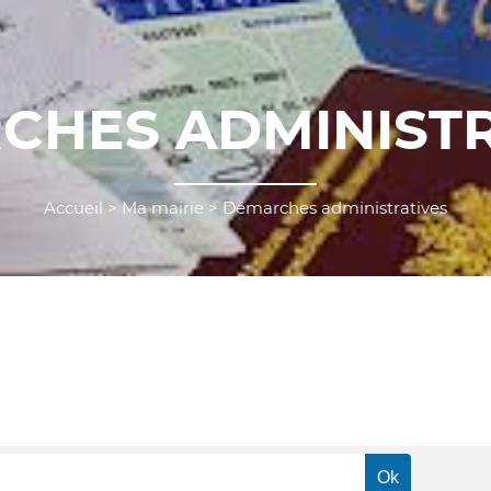
CHES ADMINISTR
Accueil
>
Ma mairie
>
Démarches administratives