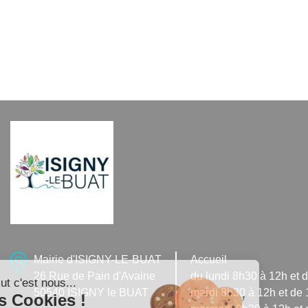
Mairie d'ISIGNY-LE-BUAT
Accueil
26 Rue de Pain d'Avaine
du lundi 8h30 à 12h et 
Salut c'est nous...
50540 ISIGNY le BUAT
mardi 8h30 à 12h et de
les Cookies !