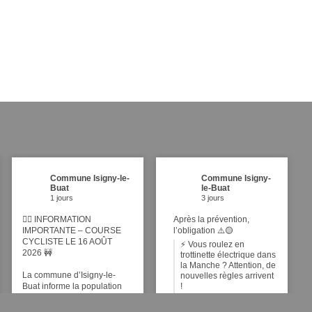
Commune Isigny-le-
Commune Isigny-
Buat
le-Buat
1 jours
3 jours
🚴‍♂️ INFORMATION
Après la prévention,
IMPORTANTE – COURSE
l’obligation ⚠️🟡
CYCLISTE LE 16 AOÛT
⚡ Vous roulez en
2026 🚧
trottinette électrique dans
la Manche ? Attention, de
La commune d’Isigny-le-
nouvelles règles arrivent
Buat informe la population
!
que, dans le cadre de
Face à l'augmentation de
l’organisation d’une épreuve