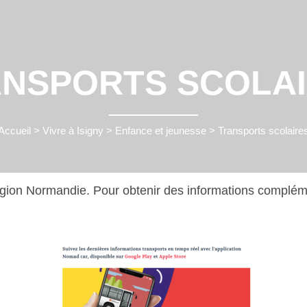
NSPORTS SCOLA
Accueil
>
Vivre à Isigny
>
Enfance et jeunesse
>
Transports scolaire
gion Normandie. Pour obtenir des informations complément