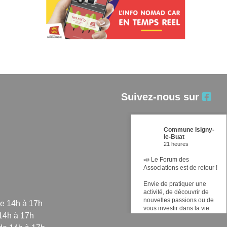
Suivez-nous sur
Commune Isigny-
le-Buat
21 heures
📣 Le Forum des
Associations est de retour !
Envie de pratiquer une
activité, de découvrir de
nouvelles passions ou de
de 14h à 17h
vous investir dans la vie
 14h à 17h
locale ? Ne manquez pas
le Forum des Associations