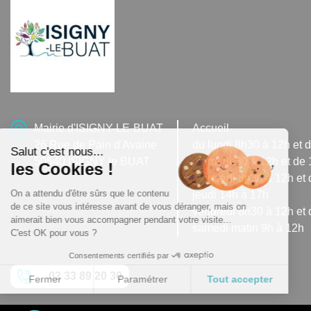
Mairie d'ISIGNY-LE-BUAT
Accueil
26 Rue de Pain d'Avaine
du lundi 8h30 à 12h et 
Salut c'est nous...
50540 ISIGNY le BUAT
mardi 8h30 à 12h et de
les Cookies !
mercredi 8h30 à 12h et 
On a attendu d'être sûrs que le contenu
jeudi 14h à 17h
de ce site vous intéresse avant de vous déranger, mais on
vendredi 8h30 à 12h et 
aimerait bien vous accompagner pendant votre visite...
samedi matin 9h à 12h
C'est OK pour vous ?
Consentements certifiés par
02 33 89 20 30
Fermer
Paramétrer
Tout accepter
Plateforme de Gestion du Consentement : Personnali
Axeptio consent