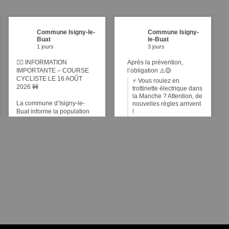
Commune Isigny-le-
Commune Isigny-
Buat
le-Buat
1 jours
3 jours
🚴‍♂️ INFORMATION
Après la prévention,
IMPORTANTE – COURSE
l’obligation ⚠️🟡
CYCLISTE LE 16 AOÛT
⚡ Vous roulez en
2026 🚧
trottinette électrique dans
la Manche ? Attention, de
La commune d’Isigny-le-
nouvelles règles arrivent
Buat informe la population
!
que, dans le cadre de
Face à l'augmentation de
l’organisation d’une épreuve
l'usage de trottinettes
cycliste officielle par le
électriques et autres
Comité Olympique de la
engins de déplacement
Manche, la circulation et le
personnel motorisés
stationnement seront
(EDPM) et la hausse
interdits le dimanche 17 août
inquiétante des
2025 dans certaines rues de
accidents impliquant les
l’agglomération.
mobilités douces, le
préfet de la Manche,
🕒 Horaires de coupure de
Marc CHAPPUIS, rend
circulation :
obligatoires de nouveaux
📍 De 13h15 à 13h45
...
Voir
é
plus