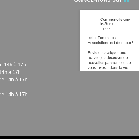
Commune Isigny-
le-Buat
1 jours
📣 Le Forum des
Associations est de retour !
Envie de pratiquer une
activité, de découvrir de
nouvelles passions ou de
de 14h à 17h
vous investir dans la vie
 14h à 17h
locale ? Ne manquez pas
le Forum des Associations
de 14h à 17h
d'Isigny-le-Buat !
📅 Dimanche 6 septembre
de 14h à 17h
2026
🕘 De 9h à 12h30
📍 Entrée libre et gratuite –
Ouvert à tous
Espace culturel Isigny le
Buat
Venez rencontrer les
sez vos Options
nombreuses associations