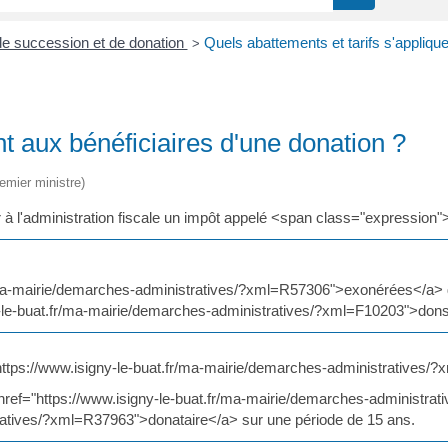
de succession et de donation
Quels abattements et tarifs s'applique
>
nt aux bénéficiaires d'une donation ?
remier ministre)
 l'administration fiscale un impôt appelé <span class="expression"
fr/ma-mairie/demarches-administratives/?xml=R57306">exonérées</a>
ny-le-buat.fr/ma-mairie/demarches-administratives/?xml=F10203">don
="https://www.isigny-le-buat.fr/ma-mairie/demarches-administratives
href="https://www.isigny-le-buat.fr/ma-mairie/demarches-administ
tratives/?xml=R37963">donataire</a> sur une période de 15 ans.