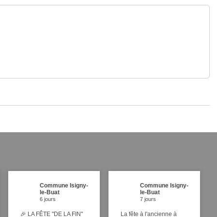
Commune Isigny-
Commune Isigny-
le-Buat
le-Buat
6 jours
7 jours
🎉 LA FÊTE "DE LA FIN"
La fête à l'ancienne à