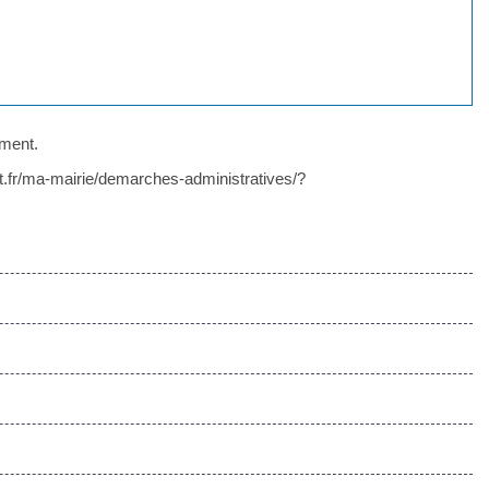
ement.
uat.fr/ma-mairie/demarches-administratives/?