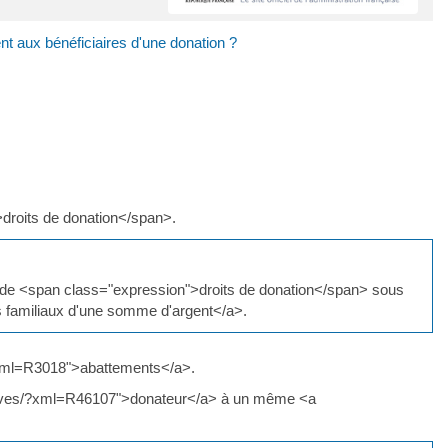
nt aux bénéficiaires d'une donation ?
>droits de donation</span>.
 de <span class="expression">droits de donation</span> sous
s familiaux d'une somme d'argent</a>.
/?xml=R3018">abattements</a>.
ratives/?xml=R46107">donateur</a> à un même <a