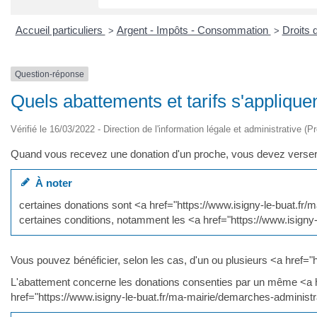
Accueil particuliers
Argent - Impôts - Consommation
Droits 
>
>
Question-réponse
Quels abattements et tarifs s'applique
Vérifié le 16/03/2022 - Direction de l'information légale et administrative (P
Quand vous recevez une donation d'un proche, vous devez verser à
À noter
certaines donations sont <a href="https://www.isigny-le-buat.
certaines conditions, notamment les <a href="https://www.isig
Vous pouvez bénéficier, selon les cas, d'un ou plusieurs <a href
L'abattement concerne les donations consenties par un même <a 
href="https://www.isigny-le-buat.fr/ma-mairie/demarches-adminis