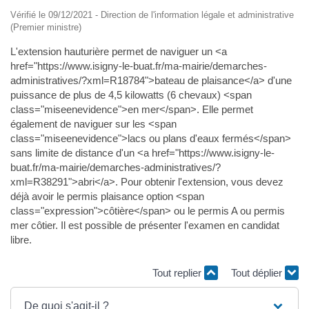
Vérifié le 09/12/2021 - Direction de l'information légale et administrative
(Premier ministre)
L'extension hauturière permet de naviguer un <a
href="https://www.isigny-le-buat.fr/ma-mairie/demarches-
administratives/?xml=R18784">bateau de plaisance</a> d'une
puissance de plus de 4,5 kilowatts (6 chevaux) <span
class="miseenevidence">en mer</span>. Elle permet
également de naviguer sur les <span
class="miseenevidence">lacs ou plans d'eaux fermés</span>
sans limite de distance d'un <a href="https://www.isigny-le-
buat.fr/ma-mairie/demarches-administratives/?
xml=R38291">abri</a>. Pour obtenir l'extension, vous devez
déjà avoir le permis plaisance option <span
class="expression">côtière</span> ou le permis A ou permis
mer côtier. Il est possible de présenter l'examen en candidat
libre.
Tout replier
Tout déplier
De quoi s'agit-il ?