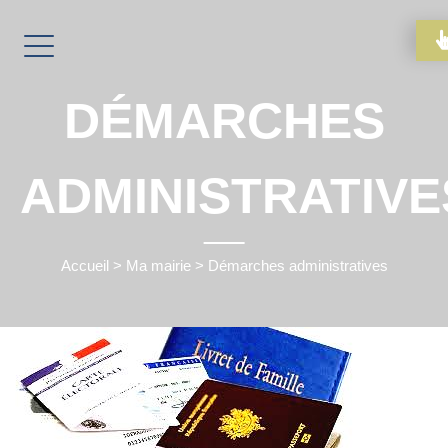
DÉMARCHES
ADMINISTRATIVE
Accueil
>
Ma mairie
>
Démarches administratives