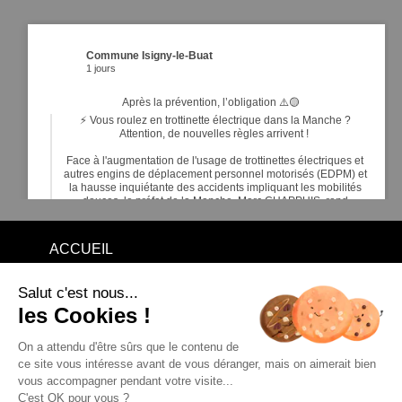
Commune Isigny-le-Buat
1 jours
Après la prévention, l’obligation ⚠️🟡
⚡ Vous roulez en trottinette électrique dans la Manche ?
Attention, de nouvelles règles arrivent !
Face à l'augmentation de l'usage de trottinettes électriques et
autres engins de déplacement personnel motorisés (EDPM) et
la hausse inquiétante des accidents impliquant les mobilités
douces, le préfet de la Manche, Marc CHAPPUIS, rend
obligatoires de nouveaux é
...
Voir plus
ACCUEIL
mentions légales
politique de confidentialité
© IPSO
Salut c'est nous...
Commune Isigny-le-Buat
5 jours
les Cookies !
16
5
1
Voir sur Facebook
·
Partager
RALLYE DE BASSE NORMANDIE 2026 - ©MOTORSERIES -
On a attendu d'être sûrs que le contenu de
Google My Maps
ce site vous intéresse avant de vous déranger, mais on aimerait bien
vous accompagner pendant votre visite...
C'est OK pour vous ?