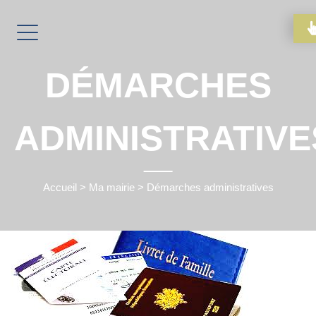
DÉMARCHES
ADMINISTRATIVE
Accueil
>
Ma mairie
>
Démarches administratives