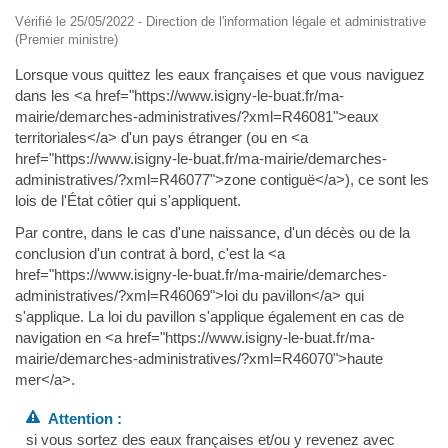
Vérifié le 25/05/2022 - Direction de l'information légale et administrative
(Premier ministre)
Lorsque vous quittez les eaux françaises et que vous naviguez
dans les <a href="https://www.isigny-le-buat.fr/ma-
mairie/demarches-administratives/?xml=R46081">eaux
territoriales</a> d'un pays étranger (ou en <a
href="https://www.isigny-le-buat.fr/ma-mairie/demarches-
administratives/?xml=R46077">zone contiguë</a>), ce sont les
lois de l'État côtier qui s'appliquent.
Par contre, dans le cas d'une naissance, d'un décès ou de la
conclusion d'un contrat à bord, c'est la <a
href="https://www.isigny-le-buat.fr/ma-mairie/demarches-
administratives/?xml=R46069">loi du pavillon</a> qui
s'applique. La loi du pavillon s'applique également en cas de
navigation en <a href="https://www.isigny-le-buat.fr/ma-
mairie/demarches-administratives/?xml=R46070">haute
mer</a>.
Attention :
si vous sortez des eaux françaises et/ou y revenez avec