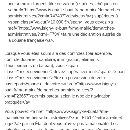
une somme d'argent, titre ou valeur (espèces, chèques ou
<a href="https://www.isigny-le-buat.fr/ma-mairie/demarches-
administratives/?xml=R47487">devises</a>) supérieurs à
<span class="valeur">10 000 €</span>, vous devez <a
href="https://www.isigny-le-buat.fr/ma-mairie/demarches-
administratives/?xml=F794">faire une déclaration auprès de
la douane française</a>.
Lorsque vous êtes soumis à des contrôles (par exemple,
contrôle douanier, sanitaire, immigration, éléments
d'équipements du bateau), vous <span
class="miseenevidence">devez impérativement</span> <span
class="miseenevidence">être en possession de votre
passeport</span> et de votre <a href="https://www.isigny-le-
buat.fr/ma-mairie/demarches-administratives/?
xml=F23657">permis bateau selon le type de navigation
pratiquée</a>.
Vous pouvez <a href="https://www.isigny-le-buat.fr/ma-
mairie/demarches-administratives/?xml=F1512">être arrêté et
jugé</a> par un État dont vous n'avez pas la nationalité. Les
autorités consulaires françaises ne peuvent pas s'y opposer.