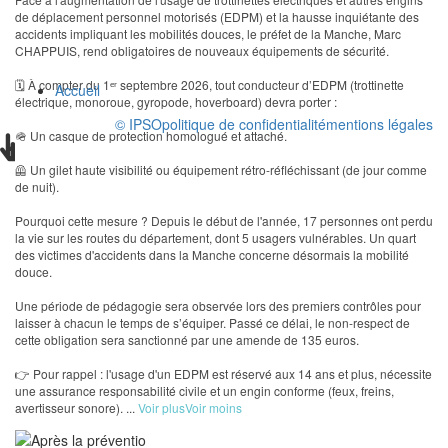
de déplacement personnel motorisés (EDPM) et la hausse inquiétante des
accidents impliquant les mobilités douces, le préfet de la Manche, Marc
CHAPPUIS, rend obligatoires de nouveaux équipements de sécurité.
🗓️ À compter du 1ᵉʳ septembre 2026, tout conducteur d’EDPM (trottinette
Accueil
électrique, monoroue, gyropode, hoverboard) devra porter :
© IPSO
politique de confidentialité
mentions légales
🪖 Un casque de protection homologué et attaché.
Accès rapides
🦺 Un gilet haute visibilité ou équipement rétro-réfléchissant (de jour comme
de nuit).
Pourquoi cette mesure ? Depuis le début de l'année, 17 personnes ont perdu
la vie sur les routes du département, dont 5 usagers vulnérables. Un quart
des victimes d'accidents dans la Manche concerne désormais la mobilité
douce.
Une période de pédagogie sera observée lors des premiers contrôles pour
laisser à chacun le temps de s’équiper. Passé ce délai, le non-respect de
cette obligation sera sanctionné par une amende de 135 euros.
👉 Pour rappel : l'usage d'un EDPM est réservé aux 14 ans et plus, nécessite
une assurance responsabilité civile et un engin conforme (feux, freins,
avertisseur sonore).
...
Voir plus
Voir moins