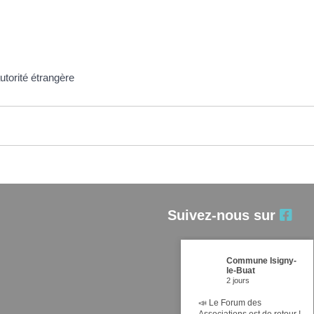
utorité étrangère
Suivez-nous sur
Commune Isigny-
le-Buat
2 jours
📣 Le Forum des
Associations est de retour !