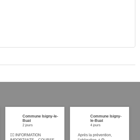
Commune Isigny-le-
Commune Isigny-
Buat
le-Buat
2 jours
4 jours
🚴‍♂️ INFORMATION
Après la prévention,
IMPORTANTE – COURSE
l’obligation ⚠️🟡