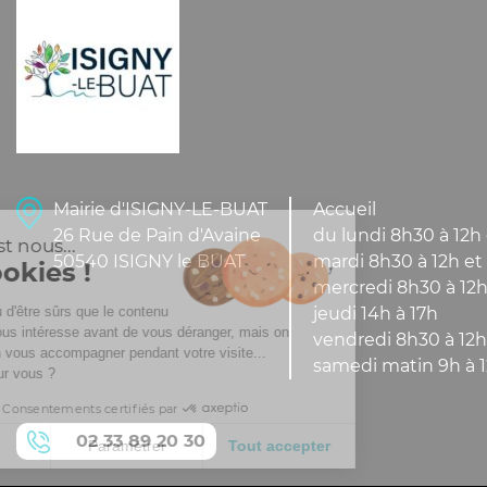
Mairie d'ISIGNY-LE-BUAT
Accueil
26 Rue de Pain d'Avaine
du lundi 8h30 à 12h 
Salut c'est nous...
50540 ISIGNY le BUAT
mardi 8h30 à 12h et 
les Cookies !
mercredi 8h30 à 12h
On a attendu d'être sûrs que le contenu
jeudi 14h à 17h
de ce site vous intéresse avant de vous déranger, mais on
vendredi 8h30 à 12h
aimerait bien vous accompagner pendant votre visite...
samedi matin 9h à 
C'est OK pour vous ?
Consentements certifiés par
02 33 89 20 30
Fermer
Paramétrer
Tout accepter
Plateforme de Gestion du Consentement : Pers
Axeptio consent