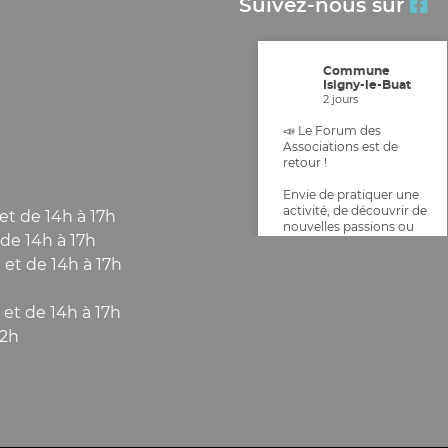
Suivez-nous sur
Commune
Isigny-le-Buat
2 jours
📣 Le Forum des
Associations est de
retour !
Envie de pratiquer une
activité, de découvrir de
et de 14h à 17h
nouvelles passions ou
de 14h à 17h
de vous investir dans la
vie locale ? Ne manquez
 et de 14h à 17h
pas le Forum des
Associations d'Isigny-le-
Buat !
 et de 14h à 17h
12h
📅 Dimanche 6
septembre 2026
🕘 De 9h à 12h30
📍 Entrée libre et
gratuite – Ouvert à tous
Espace culturel Isigny le
Buat
onnalisez vos Options