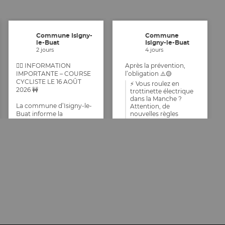
Commune Isigny-
Commune
le-Buat
Isigny-le-Buat
2 jours
4 jours
🚴‍♂️ INFORMATION
Après la prévention,
IMPORTANTE – COURSE
l’obligation ⚠️🟡
CYCLISTE LE 16 AOÛT
⚡ Vous roulez en
2026 🚧
trottinette électrique
dans la Manche ?
La commune d’Isigny-le-
Attention, de
Buat informe la
nouvelles règles
arrivent !
population que, dans le
cadre de l’organisation
Face à l'augmentation
d’une épreuve cycliste
de l'usage de
officielle par le Comité
trottinettes électriques
Olympique de la Manche,
et autres engins de
la circulation et le
déplacement
stationnement seront
personnel motorisés
interdits le dimanche 17
(EDPM) et la hausse
août 2025 dans certaines
inquiétante des
rues de l’agglomération.
accidents impliquant
les mobilités douces, le
🕒 Horaires de coupure de
préfet de la Manche,
circulation :
Marc CHAPPUIS, rend