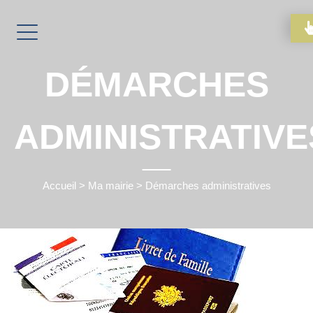
DÉMARCHES
ADMINISTRATIVE
Accueil
>
Ma mairie
>
Démarches administratives