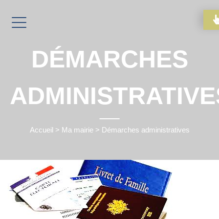
DÉMARCHES
ADMINISTRATIVE
Accueil
>
Ma mairie
>
Démarches administratives