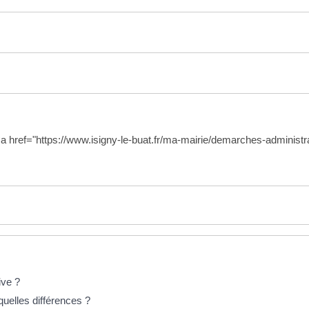
a href="https://www.isigny-le-buat.fr/ma-mairie/demarches-adminis
ive ?
uelles différences ?