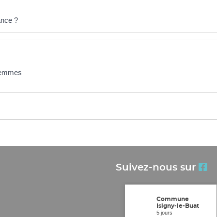
ance ?
 femmes
Suivez-nous sur
Commune
Isigny-le-Buat
5 jours