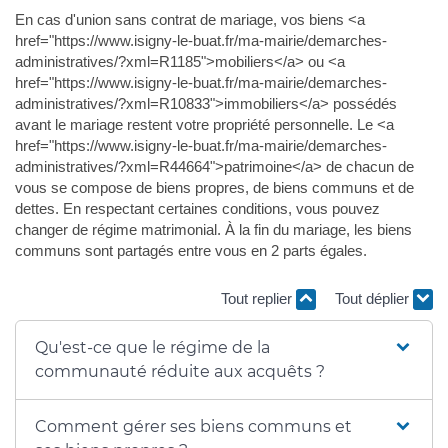
En cas d'union sans contrat de mariage, vos biens <a
href="https://www.isigny-le-buat.fr/ma-mairie/demarches-
administratives/?xml=R1185">mobiliers</a> ou <a
href="https://www.isigny-le-buat.fr/ma-mairie/demarches-
administratives/?xml=R10833">immobiliers</a> possédés
avant le mariage restent votre propriété personnelle. Le <a
href="https://www.isigny-le-buat.fr/ma-mairie/demarches-
administratives/?xml=R44664">patrimoine</a> de chacun de
vous se compose de biens propres, de biens communs et de
dettes. En respectant certaines conditions, vous pouvez
changer de régime matrimonial. À la fin du mariage, les biens
communs sont partagés entre vous en 2 parts égales.
Tout replier
Tout déplier
Qu'est-ce que le régime de la
communauté réduite aux acquêts ?
Comment gérer ses biens communs et