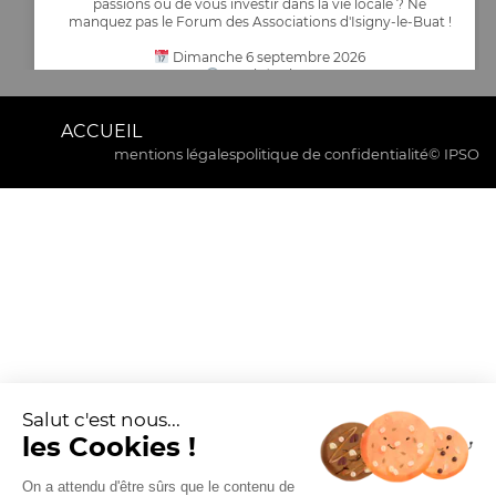
passions ou de vous investir dans la vie locale ? Ne
manquez pas le Forum des Associations d'Isigny-le-Buat !
Dimanche 6 septembre 2026
De 9h à 12h30
Entrée libre et gratuite – Ouvert à tous
Espace culturel Isigny le Buat
ACCUEIL
Venez rencontrer les nombreuses associations de la
mentions légales
politique de confidentialité
© IPSO
commune,
...
Voir plus
Commune Isigny-le-Buat
3 jours
INFORMATION IMPORTANTE – COURSE CYCLISTE LE 16
AOÛT 2026
14
20
0
Voir sur Facebook
·
Partager
La commune d’Isigny-le-Buat informe la population que,
dans le cadre de l’organisation d’une épreuve cycliste
officielle par le Comité Olympique de la Manche, la
circulation et le stationnement seront interdits le dimanche
17 août 2025 dans certaines rues de l’agglomération.
Horaires de coupure de circulation :
Salut c'est nous...
De 13h15 à 13h45
...
Voir plus
les Cookies !
13
13
6
Voir sur Facebook
·
Partager
Commune Isigny-le-Buat
On a attendu d'être sûrs que le contenu de
5 jours