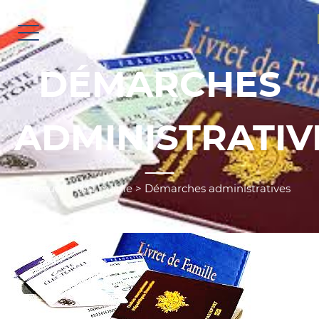
DÉMARCHES
ADMINISTRATIV
Accueil
>
Ma mairie
>
Démarches administratives