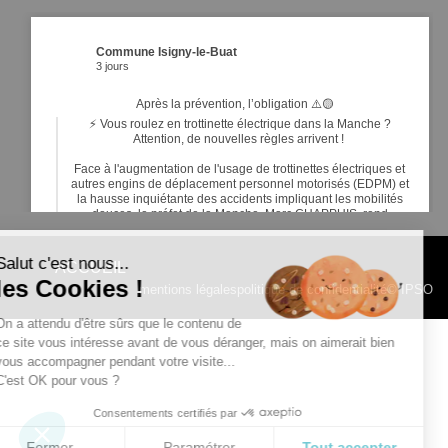
Commune Isigny-le-Buat
3 jours
Après la prévention, l’obligation ⚠️🟡
⚡ Vous roulez en trottinette électrique dans la Manche ?
Attention, de nouvelles règles arrivent !
Face à l'augmentation de l'usage de trottinettes électriques et
autres engins de déplacement personnel motorisés (EDPM) et
la hausse inquiétante des accidents impliquant les mobilités
douces, le préfet de la Manche, Marc CHAPPUIS, rend
obligatoires de nouveaux é
...
Voir plus
Salut c'est nous...
ACCUEIL
les Cookies !
mentions légales
politique de confidentialité
© IPSO
Commune Isigny-le-Buat
On a attendu d'être sûrs que le contenu de
7 jours
ce site vous intéresse avant de vous déranger, mais on aimerait bien
vous accompagner pendant votre visite...
20
6
1
Voir sur Facebook
·
Partager
RALLYE DE BASSE NORMANDIE 2026 - ©MOTORSERIES -
C'est OK pour vous ?
Google My Maps
Consentements certifiés par
Fermer
Paramétrer
Tout accepter