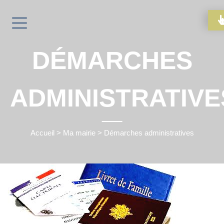
DÉMARCHES
ADMINISTRATIVE
Accueil
>
Ma mairie
>
Démarches administratives