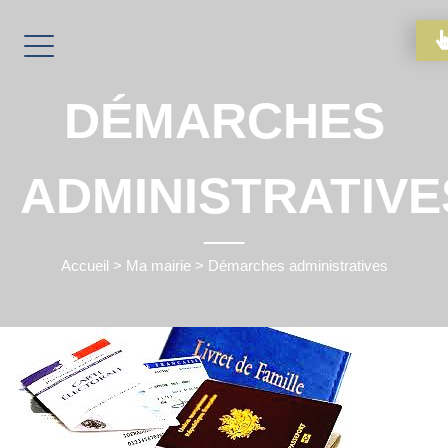
DÉMARCHES
ADMINISTRATIVE
Accueil
>
Ma mairie
>
Démarches administratives