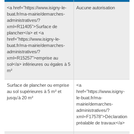
<a href="https://www.isigny-le-
Aucune autorisation
buat.fr/ma-mairie/demarches-
administratives/?
xml=R11405">Surface de
plancher</a> et <a
href="https://www.isigny-le-
buat.fr/ma-mairie/demarches-
administratives/?
xml=R15257">emprise au
sol</a> inférieures ou égales à 5
m²
Surface de plancher ou emprise
<a
au sol supérieures à 5 m² et
href="https://www.isigny-
jusqu'à 20 m²
le-buat.fr/ma-
mairie/demarches-
administratives/?
xml=F17578">Déclaration
préalable de travaux</a>