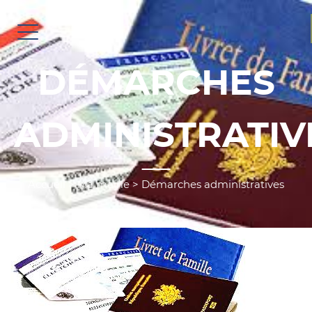
DÉMARCHES
ADMINISTRATIV
Accueil
>
Ma mairie
>
Démarches administratives