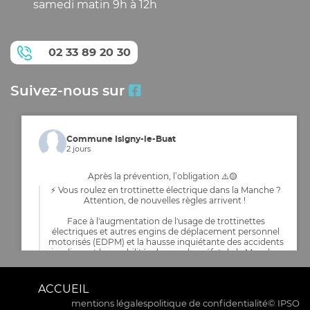
samedi matin 9h à 12h
02 33 89 20 30
Suivez-nous sur
Commune Isigny-le-Buat
2 jours
Après la prévention, l’obligation ⚠️🟡
⚡ Vous roulez en trottinette électrique dans la Manche ?
Attention, de nouvelles règles arrivent !
Face à l'augmentation de l'usage de trottinettes
électriques et autres engins de déplacement personnel
motorisés (EDPM) et la hausse inquiétante des accidents
impliquant les mobilités douces, le préfet de la Manche,
Marc CHAPPUIS, rend obligatoires de nouveaux é
...
Voir plus
ACCUEIL
mentions légales
politique de confidentialité
© IPSO