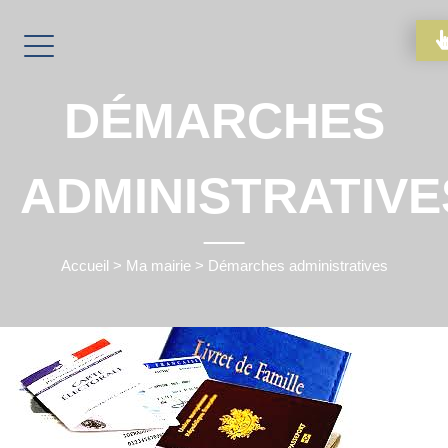
DÉMARCHES
ADMINISTRATIVE
Accueil
>
Ma mairie
>
Démarches administratives