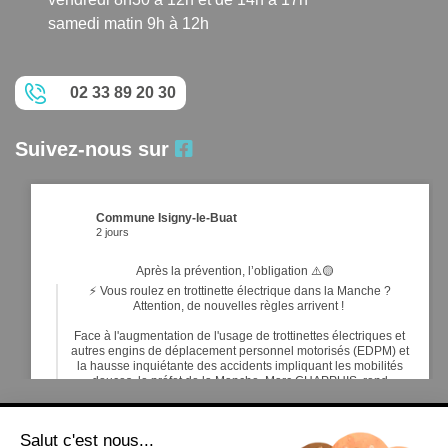
samedi matin 9h à 12h
02 33 89 20 30
Suivez-nous sur
Commune Isigny-le-Buat
2 jours
Après la prévention, l’obligation ⚠️🟡
⚡ Vous roulez en trottinette électrique dans la Manche ?
Attention, de nouvelles règles arrivent !
Face à l'augmentation de l'usage de trottinettes électriques et
autres engins de déplacement personnel motorisés (EDPM) et
la hausse inquiétante des accidents impliquant les mobilités
douces, le préfet de la Manche, Marc CHAPPUIS, rend
obligatoires de nouveaux é
...
Voir plus
ACCUEIL
Salut c'est nous...