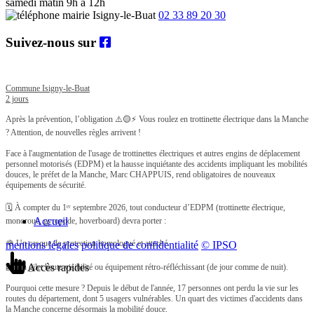
samedi matin 9h à 12h
02 33 89 20 30
Suivez-nous sur
Commune Isigny-le-Buat
2 jours
Après la prévention, l’obligation ⚠️🟡
⚡ Vous roulez en trottinette électrique dans la Manche
? Attention, de nouvelles règles arrivent !
Face à l'augmentation de l'usage de trottinettes électriques et autres engins de déplacement
personnel motorisés (EDPM) et la hausse inquiétante des accidents impliquant les mobilités
douces, le préfet de la Manche, Marc CHAPPUIS, rend obligatoires de nouveaux
équipements de sécurité.
🗓️ À compter du 1ᵉʳ septembre 2026, tout conducteur d’EDPM (trottinette électrique,
Accueil
monoroue, gyropode, hoverboard) devra porter :
🪖 Un casque de protection homologué et attaché.
mentions légales
politique de confidentialité
© IPSO
Accès rapides
🦺 Un gilet haute visibilité ou équipement rétro-réfléchissant (de jour comme de nuit).
Pourquoi cette mesure ? Depuis le début de l'année, 17 personnes ont perdu la vie sur les
routes du département, dont 5 usagers vulnérables. Un quart des victimes d'accidents dans
la Manche concerne désormais la mobilité douce.