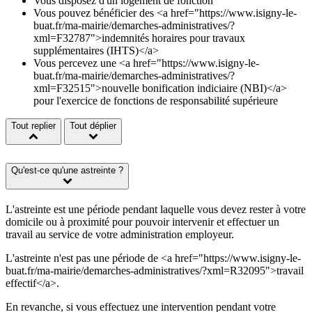
Vous disposez d'un logement de fonction
Vous pouvez bénéficier des <a href="https://www.isigny-le-
buat.fr/ma-mairie/demarches-administratives/?
xml=F32787">indemnités horaires pour travaux
supplémentaires (IHTS)</a>
Vous percevez une <a href="https://www.isigny-le-
buat.fr/ma-mairie/demarches-administratives/?
xml=F32515">nouvelle bonification indiciaire (NBI)</a>
pour l'exercice de fonctions de responsabilité supérieure
Tout replier
Tout déplier
Qu'est-ce qu'une astreinte ?
L'astreinte est une période pendant laquelle vous devez rester à votre
domicile ou à proximité pour pouvoir intervenir et effectuer un
travail au service de votre administration employeur.
L'astreinte n'est pas une période de <a href="https://www.isigny-le-
buat.fr/ma-mairie/demarches-administratives/?xml=R32095">travail
effectif</a>.
En revanche, si vous effectuez une intervention pendant votre