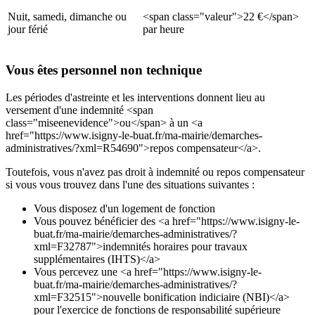
Nuit, samedi, dimanche ou
<span class="valeur">22 €</span>
jour férié
par heure
Vous êtes personnel non technique
Les périodes d'astreinte et les interventions donnent lieu au
versement d'une indemnité <span
class="miseenevidence">ou</span> à un <a
href="https://www.isigny-le-buat.fr/ma-mairie/demarches-
administratives/?xml=R54690">repos compensateur</a>.
Toutefois, vous n'avez pas droit à indemnité ou repos compensateur
si vous vous trouvez dans l'une des situations suivantes :
Vous disposez d'un logement de fonction
Vous pouvez bénéficier des <a href="https://www.isigny-le-
buat.fr/ma-mairie/demarches-administratives/?
xml=F32787">indemnités horaires pour travaux
supplémentaires (IHTS)</a>
Vous percevez une <a href="https://www.isigny-le-
buat.fr/ma-mairie/demarches-administratives/?
xml=F32515">nouvelle bonification indiciaire (NBI)</a>
pour l'exercice de fonctions de responsabilité supérieure