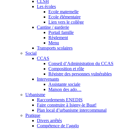
CLSH
Les écoles
Ecole maternelle
Ecole élémentaire
Lien vers le collège
Cantine / garderie
Portail famille
Règlement
Menu
Transports scolaires
Social
CCAS
Conseil d’Administration du CCAS
Composition et rôle
Régistre des personnes vulnérables
Intervenants
Assistante sociale
Maison des ado…
Urbanisme
Raccordements ENEDIS
Faire construire à Isigny-le Buat!
Plan local d’urbanisme intercommunal
Pratique
Divers arrêtés
Compétence de l’agglo