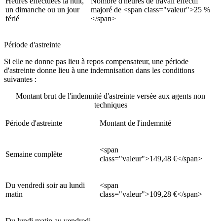
Heures effectuées la nuit,
Nombre d'heures de travail effectif
un dimanche ou un jour
majoré de <span class="valeur">25 %
férié
</span>
Période d'astreinte
Si elle ne donne pas lieu à repos compensateur, une période
d'astreinte donne lieu à une indemnisation dans les conditions
suivantes :
Montant brut de l'indemnité d'astreinte versée aux agents non
techniques
Période d'astreinte
Montant de l'indemnité
<span
Semaine complète
class="valeur">149,48 €</span>
Du vendredi soir au lundi
<span
matin
class="valeur">109,28 €</span>
Du lundi matin au vendredi