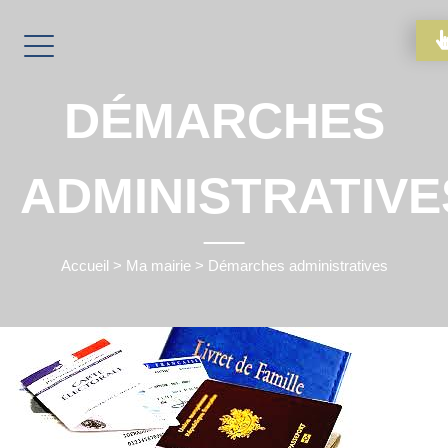
DÉMARCHES
ADMINISTRATIVE
Accueil
>
Ma mairie
>
Démarches administratives