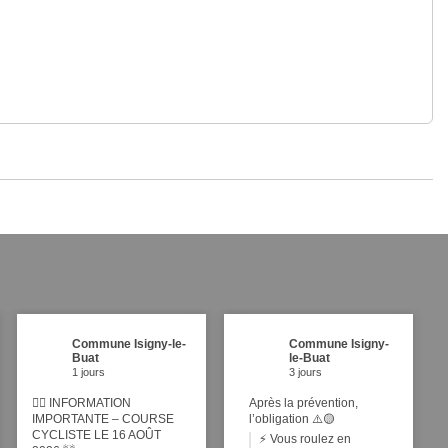
Commune Isigny-le-
Commune Isigny-
Buat
le-Buat
1 jours
3 jours
🚴‍♂️ INFORMATION
Après la prévention,
IMPORTANTE – COURSE
l’obligation ⚠️🟡
CYCLISTE LE 16 AOÛT
⚡ Vous roulez en