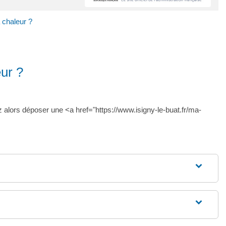
 chaleur ?
eur ?
z alors déposer une <a href="https://www.isigny-le-buat.fr/ma-