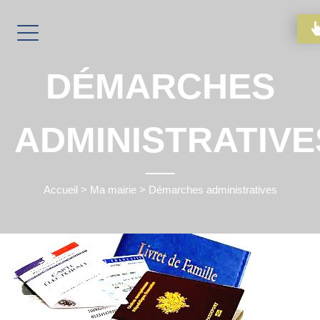
DÉMARCHES
ADMINISTRATIVE
Accueil
>
Ma mairie
>
Démarches administratives