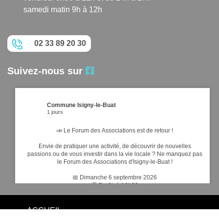
samedi matin 9h à 12h
02 33 89 20 30
Suivez-nous sur
Commune Isigny-le-Buat
1 jours
📣 Le Forum des Associations est de retour !
Envie de pratiquer une activité, de découvrir de nouvelles
passions ou de vous investir dans la vie locale ? Ne manquez pas
le Forum des Associations d'Isigny-le-Buat !
📅 Dimanche 6 septembre 2026
🕘 De 9h à 12h30
📍 Entrée libre et gratuite – Ouvert à tous
Espace culturel Isigny le Buat
ACCUEIL
Venez rencontrer les nombreuses associations de la commune,
...