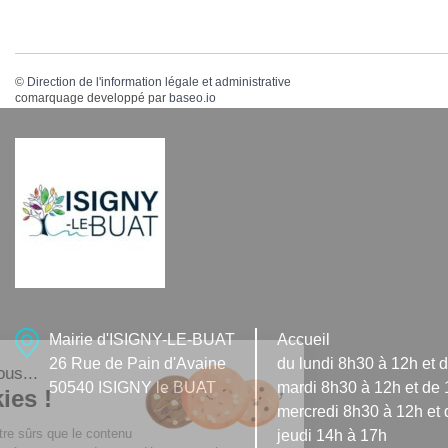
©
Direction de l'information légale et administrative
comarquage developpé par
baseo.io
Mairie d'ISIGNY-LE-BUAT
Accueil
26 Rue de Pain d'Avaine
du lundi 8h30 à 12h et 
Salut c'est nous...
50540 ISIGNY le BUAT
mardi 8h30 à 12h et de
les Cookies !
mercredi 8h30 à 12h et 
On a attendu d'être sûrs que le contenu
jeudi 14h à 17h