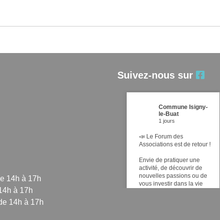
Suivez-nous sur
Commune Isigny-
le-Buat
1 jours
📣 Le Forum des
Associations est de retour !
Envie de pratiquer une
activité, de découvrir de
nouvelles passions ou de
de 14h à 17h
vous investir dans la vie
 14h à 17h
locale ? Ne manquez pas
le Forum des Associations
de 14h à 17h
d'Isigny-le-Buat !