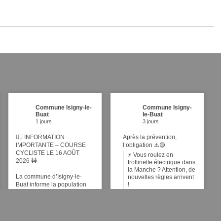
Commune Isigny-le-
Commune Isigny-
Buat
le-Buat
1 jours
3 jours
🚴‍♂️ INFORMATION
Après la prévention,
IMPORTANTE – COURSE
l’obligation ⚠️🟡
CYCLISTE LE 16 AOÛT
⚡ Vous roulez en
2026 🚧
trottinette électrique dans
la Manche ? Attention, de
La commune d’Isigny-le-
nouvelles règles arrivent
Buat informe la population
!
que, dans le cadre de
Face à l'augmentation de
l’organisation d’une épreuve
l'usage de trottinettes
cycliste officielle par le
électriques et autres
Comité Olympique de la