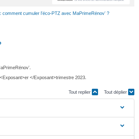
 : comment cumuler l'éco-PTZ avec MaPrimeRénov' ?
?
 MaPrimeRénov'.
du 1<Exposant>er </Exposant>trimestre 2023.
Tout replier
Tout déplier