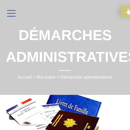
DÉMARCHES
ADMINISTRATIVE
Accueil
>
Ma mairie
>
Démarches administratives