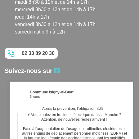
mardi 8h30 à 12h et de 14h à 17h
mercredi 8h30 à 12h et de 14h à 17h
jeudi 14h à 17h
vendredi 8h30 à 12h et de 14h à 17h
samedi matin 9h à 12h
02 33 89 20 30
Suivez-nous sur
Commune Isigny-le-Buat
3 jours
Après la prévention, l’obligation ⚠️🟡
⚡ Vous roulez en trottinette électrique dans la Manche ?
Attention, de nouvelles règles arrivent !
Face à l'augmentation de l'usage de trottinettes électriques et
autres engins de déplacement personnel motorisés (EDPM) et
la hausse inquiétante des accidents impliquant les mobilités