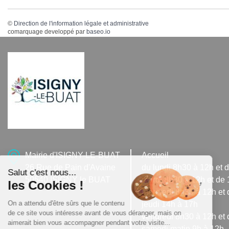
©
Direction de l'information légale et administrative
comarquage developpé par
baseo.io
Mairie d'ISIGNY-LE-BUAT
Accueil
26 Rue de Pain d'Avaine
du lundi 8h30 à 12h et 
Salut c'est nous...
50540 ISIGNY le BUAT
mardi 8h30 à 12h et de
les Cookies !
mercredi 8h30 à 12h et 
On a attendu d'être sûrs que le contenu
jeudi 14h à 17h
de ce site vous intéresse avant de vous déranger, mais on
vendredi 8h30 à 12h et 
aimerait bien vous accompagner pendant votre visite...
samedi matin 9h à 12h