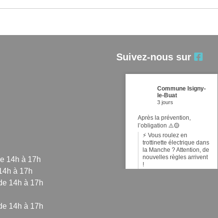
Suivez-nous sur
Commune Isigny-
le-Buat
3 jours
Après la prévention,
l’obligation ⚠️🟡
⚡ Vous roulez en
trottinette électrique dans
la Manche ? Attention, de
nouvelles règles arrivent
de 14h à 17h
!
 14h à 17h
Face à l'augmentation de
de 14h à 17h
l'usage de trottinettes
électriques et autres
engins de déplacement
de 14h à 17h
personnel motorisés
(EDPM) et la hausse