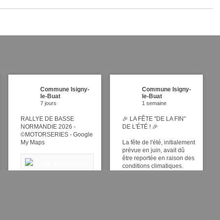
Commune Isigny-
Commune Isigny-
le-Buat
le-Buat
7 jours
1 semaine
RALLYE DE BASSE
🎉 LA FÊTE "DE LA FIN"
NORMANDIE 2026 -
DE L'ÉTÉ ! 🎉
©MOTORSERIES - Google
My Maps
La fête de l'été, initialement
prévue en juin, avait dû
être reportée en raison des
conditions climatiques.
👉 Nous vous donnons
RALLY
désormais rendez-vous le
E DE
samedi 26 septembre pour
célébrer ensemble la Fête
BASSE
de la fin de l'été à Isigny-le-
NORMA