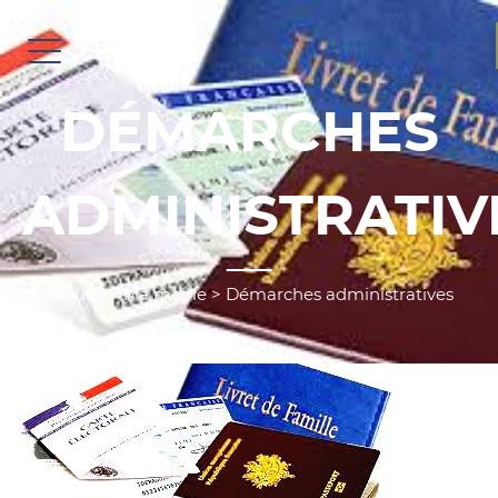
DÉMARCHES
ADMINISTRATIV
Accueil
>
Ma mairie
>
Démarches administratives