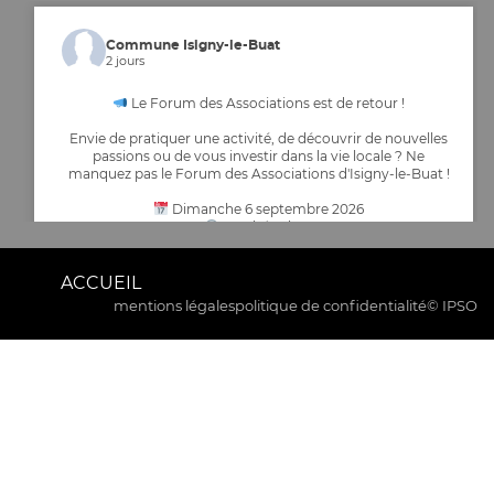
Commune Isigny-le-Buat
2 jours
Le Forum des Associations est de retour !
Envie de pratiquer une activité, de découvrir de nouvelles
passions ou de vous investir dans la vie locale ? Ne
manquez pas le Forum des Associations d'Isigny-le-Buat !
Dimanche 6 septembre 2026
De 9h à 12h30
Entrée libre et gratuite – Ouvert à tous
Espace culturel Isigny le Buat
ACCUEIL
Venez rencontrer les nombreuses associations de la
mentions légales
politique de confidentialité
© IPSO
commune,
...
Voir plus
Commune Isigny-le-Buat
2 jours
INFORMATION IMPORTANTE – COURSE CYCLISTE LE 16
AOÛT 2026
14
20
0
Voir sur Facebook
·
Partager
La commune d’Isigny-le-Buat informe la population que,
dans le cadre de l’organisation d’une épreuve cycliste
officielle par le Comité Olympique de la Manche, la