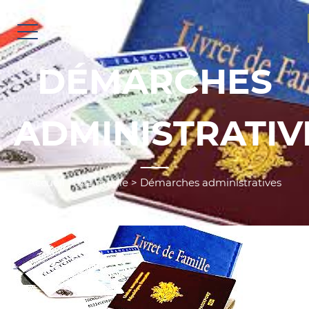
DÉMARCHES
ADMINISTRATIV
Accueil
>
Ma mairie
>
Démarches administratives