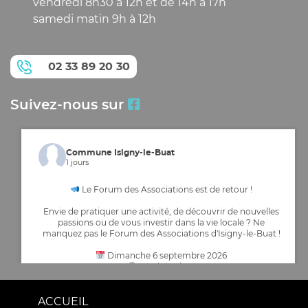
vendredi 8h30 à 12h et de 14h à 17h
samedi matin 9h à 12h
02 33 89 20 30
Suivez-nous sur
Commune Isigny-le-Buat
1 jours
Le Forum des Associations est de retour !
Envie de pratiquer une activité, de découvrir de nouvelles
passions ou de vous investir dans la vie locale ? Ne
manquez pas le Forum des Associations d'Isigny-le-Buat !
Dimanche 6 septembre 2026
De 9h à 12h30
Entrée libre et gratuite – Ouvert à tous
Espace culturel Isigny le Buat
ACCUEIL