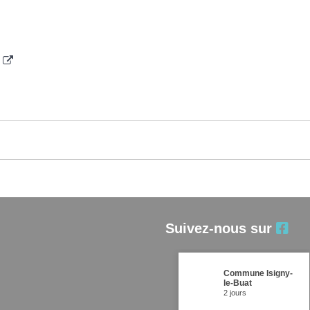
1
Suivez-nous sur
Commune Isigny-
le-Buat
2 jours