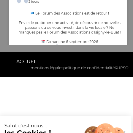
2 jours
Le Forum des Associations est de retour !
Envie de pratiquer une activité, de découvrir de nouvelles
passions ou de vous investir dans la vie locale ? Ne
manquez pas le Forum des Associations d'Isigny-le-Buat !
Dimanche 6 septembre 2026
De 9h à 12h30
Entrée libre et gratuite – Ouvert à tous
Espace culturel Isigny le Buat
ACCUEIL
Venez rencontrer les nombreuses associations de la
mentions légales
politique de confidentialité
© IPSO
commune,
...
Voir plus
Commune Isigny-le-Buat
2 jours
INFORMATION IMPORTANTE – COURSE CYCLISTE LE 16
AOÛT 2026
10
17
0
Voir sur Facebook
·
Partager
La commune d’Isigny-le-Buat informe la population que,
dans le cadre de l’organisation d’une épreuve cycliste
officielle par le Comité Olympique de la Manche, la
circulation et le stationnement seront interdits le dimanche
17 août 2025 dans certaines rues de l’agglomération.
Salut c'est nous...