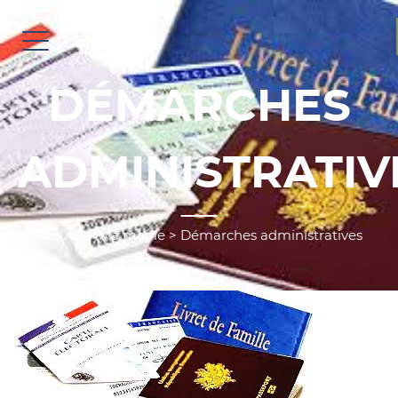
DÉMARCHES
ADMINISTRATIV
Accueil
>
Ma mairie
>
Démarches administratives