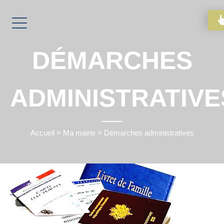
DÉMARCHES
ADMINISTRATIVE
Accueil
>
Ma mairie
>
Démarches administratives