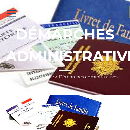
DÉMARCHES
ADMINISTRATIV
Accueil
>
Ma mairie
>
Démarches administratives