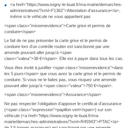
<a href="https://www.isigny-le-buat.fr/ma-mairie/demarches-
administratives/?xml=F1362">Attestation d'assurance</a>,
même si le véhicule ne vous appartient pas
<span class="miseenevidence">Carte grise et permis de
conduire</span>
Le fait de ne pas présenter la carte grise et le permis de
conduire lors d'un contrôle routier est sanctionné par une
amende pouvant aller jusqu'à <span
class="valeur">38 €</span>. Elle est à payer dans tous les cas.
Vous êtes invité à justifier <span class="miseenevidence">dans
les 5 jours</span> que vous avez la carte grise et le permis de
conduire. Si vous ne le faites pas, vous risquez une amende
pouvant aller jusqu'à <span class="valeur">750 €</span>.
<span class="miseenevidence">Assurance</span>
Ne pas respecter l'obligation d'apposer le certificat d'assurance
(<span class="expression">papillon vert</span>) sur son
véhicule (<a href="https://www.isigny-le-buat.fr/ma-
mairie/demarches-administratives/?xml=R45943">PTAC</a>
de 3,5 tonnes maximum) est sanctionné par une amende