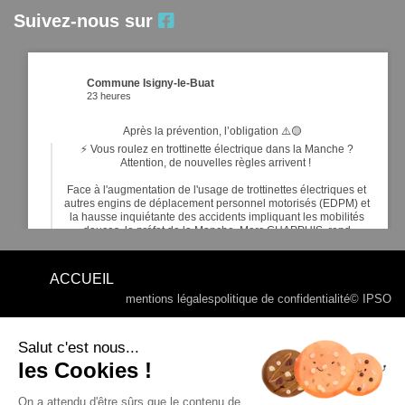
Suivez-nous sur
Commune Isigny-le-Buat
23 heures
Après la prévention, l’obligation ⚠️🟡
⚡ Vous roulez en trottinette électrique dans la Manche ?
Attention, de nouvelles règles arrivent !
Face à l'augmentation de l'usage de trottinettes électriques et
autres engins de déplacement personnel motorisés (EDPM) et
la hausse inquiétante des accidents impliquant les mobilités
douces, le préfet de la Manche, Marc CHAPPUIS, rend
obligatoires de nouveaux é
...
Voir plus
ACCUEIL
mentions légales
politique de confidentialité
© IPSO
Commune Isigny-le-Buat
5 jours
Salut c'est nous...
les Cookies !
16
5
1
Voir sur Facebook
·
Partager
RALLYE DE BASSE NORMANDIE 2026 - ©MOTORSERIES -
Google My Maps
On a attendu d'être sûrs que le contenu de