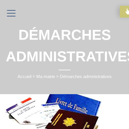
DÉMARCHES
ADMINISTRATIVE
Accueil
>
Ma mairie
>
Démarches administratives