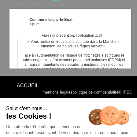
Commune Isigny-le-Buat
1 jours
Après la prévention, l’obligation ⚠️🟡
⚡ Vous roulez en trottinette électrique dans la Manche ?
Attention, de nouvelles règles arrivent !
Face à l'augmentation de l'usage de trottinettes électriques et
autres engins de déplacement personnel motorisés (EDPM) et
la hausse inquiétante des accidents impliquant les mobilités
douces, le préfet de la Manche, Marc CHAPPUIS, rend
obligatoires de nouveaux é
...
Voir plus
ACCUEIL
mentions légales
politique de confidentialité
© IPSO
Commune Isigny-le-Buat
5 jours
Salut c'est nous...
les Cookies !
16
5
1
Voir sur Facebook
·
Partager
RALLYE DE BASSE NORMANDIE 2026 - ©MOTORSERIES -
Google My Maps
On a attendu d'être sûrs que le contenu de
ce site vous intéresse avant de vous déranger, mais on aimerait bien