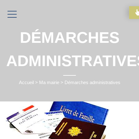
DÉMARCHES
ADMINISTRATIVE
Accueil
>
Ma mairie
>
Démarches administratives