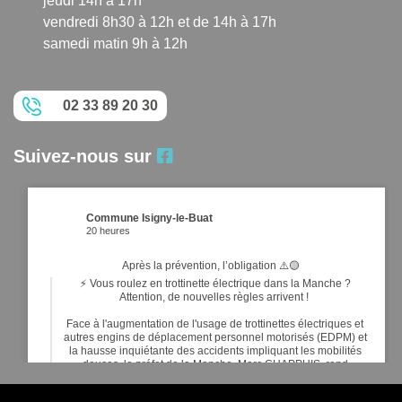
jeudi 14h à 17h
vendredi 8h30 à 12h et de 14h à 17h
samedi matin 9h à 12h
02 33 89 20 30
Suivez-nous sur
Commune Isigny-le-Buat
20 heures
Après la prévention, l’obligation ⚠️🟡
⚡ Vous roulez en trottinette électrique dans la Manche ?
Attention, de nouvelles règles arrivent !
Face à l'augmentation de l'usage de trottinettes électriques et
autres engins de déplacement personnel motorisés (EDPM) et
la hausse inquiétante des accidents impliquant les mobilités
douces, le préfet de la Manche, Marc CHAPPUIS, rend
obligatoires de nouveaux é
...
Voir plus