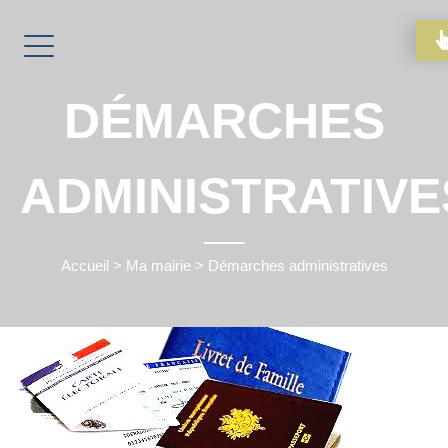
DÉMARCHES
ADMINISTRATIVE
Accueil
>
Ma mairie
>
Démarches administratives