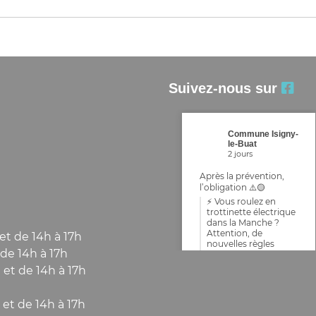
Suivez-nous sur
Commune Isigny-
le-Buat
2 jours
Après la prévention,
l’obligation ⚠️🟡
⚡ Vous roulez en
trottinette électrique
dans la Manche ?
Attention, de
et de 14h à 17h
nouvelles règles
de 14h à 17h
arrivent !
 et de 14h à 17h
Face à l'augmentation
de l'usage de
trottinettes électriques
 et de 14h à 17h
et autres engins de