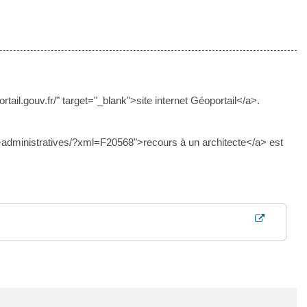
il.gouv.fr/" target="_blank">site internet Géoportail</a>.
es-administratives/?xml=F20568">recours à un architecte</a> est