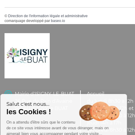
©
Direction de l'information légale et administrative
comarquage developpé par
baseo.io
Mairie d'ISIGNY-LE-BUAT
Accueil
26 Rue de Pain d'Avaine
du lundi 8h30 à 12h 
Salut c'est nous...
50540 ISIGNY le BUAT
mardi 8h30 à 12h et 
les Cookies !
mercredi 8h30 à 12h
On a attendu d'être sûrs que le contenu
jeudi 14h à 17h
de ce site vous intéresse avant de vous déranger, mais on
vendredi 8h30 à 12h
aimerait bien vous accompagner pendant votre visite...