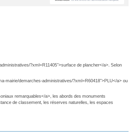
es-administratives/?xml=R11405">surface de plancher</a>. Selon
t.fr/ma-mairie/demarches-administratives/?xml=R60418">PLU</a> ou
rimoniaux remarquables</a>, les abords des monuments
stance de classement, les réserves naturelles, les espaces