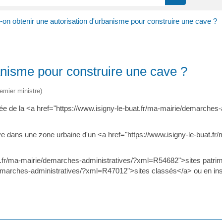
-on obtenir une autorisation d'urbanisme pour construire une cave ?
banisme pour construire une cave ?
remier ministre)
 crée de la <a href="https://www.isigny-le-buat.fr/ma-mairie/demarch
ouve dans une zone urbaine d'un <a href="https://www.isigny-le-bua
uat.fr/ma-mairie/demarches-administratives/?xml=R54682">sites pat
e/demarches-administratives/?xml=R47012">sites classés</a> ou en in