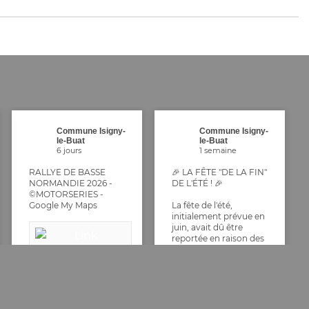
Commune Isigny-
Commune Isigny-
le-Buat
le-Buat
6 jours
1 semaine
RALLYE DE BASSE
🎉 LA FÊTE "DE LA FIN"
NORMANDIE 2026 -
DE L'ÉTÉ ! 🎉
©MOTORSERIES -
Google My Maps
La fête de l'été,
initialement prévue en
juin, avait dû être
reportée en raison des
conditions climatiques.
👉 Nous vous donnons
désormais rendez-vous
RALLY
le samedi 26 septembre
E DE
pour célébrer ensemble