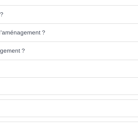
 ?
e d'aménagement ?
agement ?