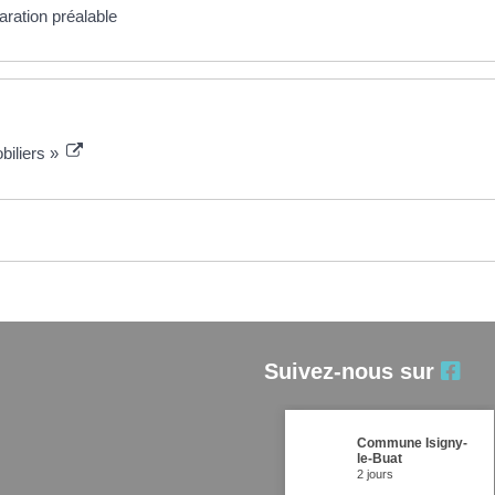
ration préalable
biliers »
Suivez-nous sur
Commune Isigny-
le-Buat
2 jours