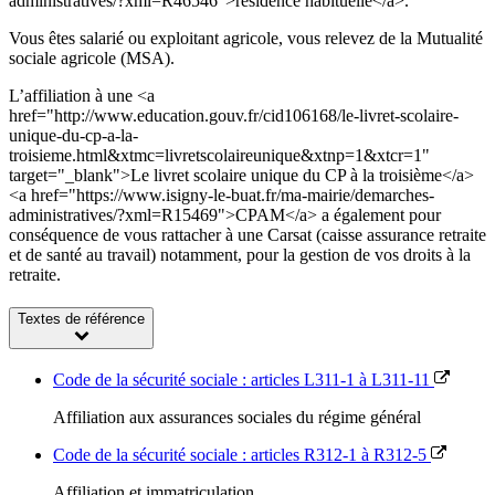
administratives/?xml=R46546">résidence habituelle</a>.
Vous êtes salarié ou exploitant agricole, vous relevez de la Mutualité
sociale agricole (MSA).
L’affiliation à une <a
href="http://www.education.gouv.fr/cid106168/le-livret-scolaire-
unique-du-cp-a-la-
troisieme.html&xtmc=livretscolaireunique&xtnp=1&xtcr=1"
target="_blank">Le livret scolaire unique du CP à la troisième</a>
<a href="https://www.isigny-le-buat.fr/ma-mairie/demarches-
administratives/?xml=R15469">CPAM</a> a également pour
conséquence de vous rattacher à une Carsat (caisse assurance retraite
et de santé au travail) notamment, pour la gestion de vos droits à la
retraite.
Textes de référence
Code de la sécurité sociale : articles L311-1 à L311-11
Affiliation aux assurances sociales du régime général
Code de la sécurité sociale : articles R312-1 à R312-5
Affiliation et immatriculation