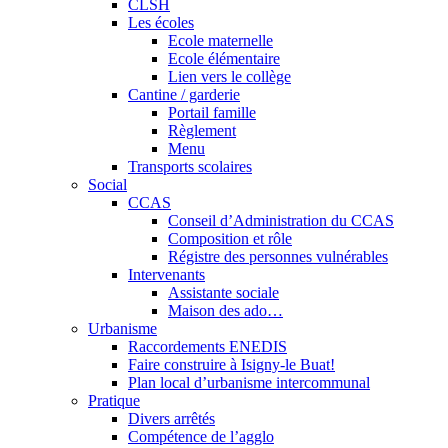
CLSH
Les écoles
Ecole maternelle
Ecole élémentaire
Lien vers le collège
Cantine / garderie
Portail famille
Règlement
Menu
Transports scolaires
Social
CCAS
Conseil d’Administration du CCAS
Composition et rôle
Régistre des personnes vulnérables
Intervenants
Assistante sociale
Maison des ado…
Urbanisme
Raccordements ENEDIS
Faire construire à Isigny-le Buat!
Plan local d’urbanisme intercommunal
Pratique
Divers arrêtés
Compétence de l’agglo