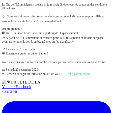
La fête de l'été, initialement prévue en juin, avait dû être reportée en raison des conditions
climatiques.
👉 Nous vous donnons désormais rendez-vous le samedi 26 septembre pour célébrer
ensemble la Fête de la fin de l'été à Isigny-le-Buat !
Au programme :
🛍️ Dès 18h : marché artisanal sur le parking de l'Espace culturel.
🎶 À partir de 19h : animations et concerts pour tous, restauration et buvette sur place,
avant de terminer la soirée en beauté avec un feu d'artifice 🎆
📍 Parking de l'Espace culturel
🎟️ Événement gratuit et ouvert à tous !
Nous espérons vous retrouver nombreux pour partager cette soirée conviviale et festive !
📅 Samedi 26 septembre 2026
➡️ Pensez à partager l'information autour de vous !
...
Voir plus
Voir moins
Voir sur Facebook
·
Partager