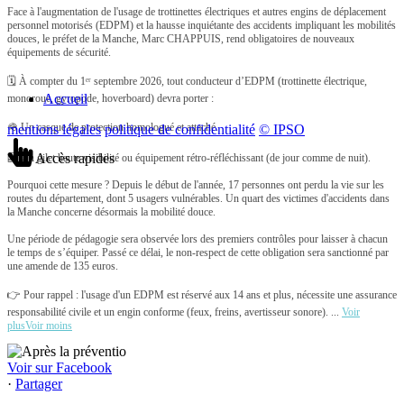
Face à l'augmentation de l'usage de trottinettes électriques et autres engins de déplacement
personnel motorisés (EDPM) et la hausse inquiétante des accidents impliquant les mobilités
douces, le préfet de la Manche, Marc CHAPPUIS, rend obligatoires de nouveaux
équipements de sécurité.
🗓️ À compter du 1ᵉʳ septembre 2026, tout conducteur d’EDPM (trottinette électrique,
Accueil
monoroue, gyropode, hoverboard) devra porter :
🪖 Un casque de protection homologué et attaché.
mentions légales
politique de confidentialité
© IPSO
Accès rapides
🦺 Un gilet haute visibilité ou équipement rétro-réfléchissant (de jour comme de nuit).
Pourquoi cette mesure ? Depuis le début de l'année, 17 personnes ont perdu la vie sur les
routes du département, dont 5 usagers vulnérables. Un quart des victimes d'accidents dans
la Manche concerne désormais la mobilité douce.
Une période de pédagogie sera observée lors des premiers contrôles pour laisser à chacun
le temps de s’équiper. Passé ce délai, le non-respect de cette obligation sera sanctionné par
une amende de 135 euros.
👉 Pour rappel : l'usage d'un EDPM est réservé aux 14 ans et plus, nécessite une assurance
responsabilité civile et un engin conforme (feux, freins, avertisseur sonore).
...
Voir
plus
Voir moins
Voir sur Facebook
·
Partager