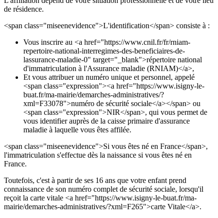
L'affiliation dépend de votre situation professionnelle et de votre lieu
de résidence.
<span class="miseenevidence">L'identification</span> consiste à :
Vous inscrire au <a href="https://www.cnil.fr/fr/rniam-
repertoire-national-interregimes-des-beneficiaires-de-
lassurance-maladie-0" target="_blank">répertoire national
d'immatriculation à l'Assurance maladie (RNIAM)</a>,
Et vous attribuer un numéro unique et personnel, appelé
<span class="expression"><a href="https://www.isigny-le-
buat.fr/ma-mairie/demarches-administratives/?
xml=F33078">numéro de sécurité sociale</a></span> ou
<span class="expression">NIR</span>, qui vous permet de
vous identifier auprès de la caisse primaire d'assurance
maladie à laquelle vous êtes affilée.
<span class="miseenevidence">Si vous êtes né en France</span>,
l'immatriculation s'effectue dès la naissance si vous êtes né en
France.
Toutefois, c'est à partir de ses 16 ans que votre enfant prend
connaissance de son numéro complet de sécurité sociale, lorsqu'il
reçoit la carte vitale <a href="https://www.isigny-le-buat.fr/ma-
mairie/demarches-administratives/?xml=F265">carte Vitale</a>.