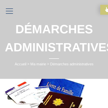
DÉMARCHES
ADMINISTRATIVE
Accueil
>
Ma mairie
>
Démarches administratives