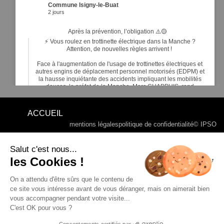
Commune Isigny-le-Buat
2 jours
Après la prévention, l’obligation ⚠️🟡
⚡ Vous roulez en trottinette électrique dans la Manche ?
Attention, de nouvelles règles arrivent !
Face à l'augmentation de l'usage de trottinettes électriques et
autres engins de déplacement personnel motorisés (EDPM) et
la hausse inquiétante des accidents impliquant les mobilités
douces, le préfet de la Manche, Marc CHAPPUIS, rend
obligatoires de nouveaux é
...
Voir plus
ACCUEIL
mentions légales
politique de confidentialité
© IPSO
Commune Isigny-le-Buat
6 jours
Salut c'est nous...
les Cookies !
20
6
1
Voir sur Facebook
·
Partager
RALLYE DE BASSE NORMANDIE 2026 - ©MOTORSERIES -
Google My Maps
On a attendu d'être sûrs que le contenu de
ce site vous intéresse avant de vous déranger, mais on aimerait bien
vous accompagner pendant votre visite...
C'est OK pour vous ?
RALLYE DE BASSE
Consentements certifiés par