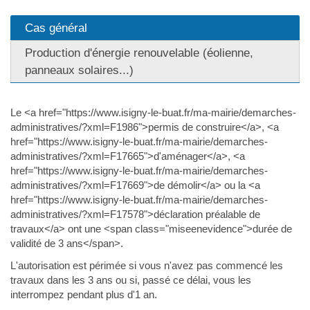
Cas général
Production d'énergie renouvelable (éolienne,
panneaux solaires...)
Le <a href="https://www.isigny-le-buat.fr/ma-mairie/demarches-
administratives/?xml=F1986">permis de construire</a>, <a
href="https://www.isigny-le-buat.fr/ma-mairie/demarches-
administratives/?xml=F17665">d'aménager</a>, <a
href="https://www.isigny-le-buat.fr/ma-mairie/demarches-
administratives/?xml=F17669">de démolir</a> ou la <a
href="https://www.isigny-le-buat.fr/ma-mairie/demarches-
administratives/?xml=F17578">déclaration préalable de
travaux</a> ont une <span class="miseenevidence">durée de
validité de 3 ans</span>.
L'autorisation est périmée si vous n'avez pas commencé les
travaux dans les 3 ans ou si, passé ce délai, vous les
interrompez pendant plus d'1 an.