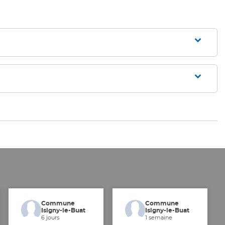
Commune
Commune
Isigny-le-Buat
Isigny-le-Buat
6 jours
1 semaine