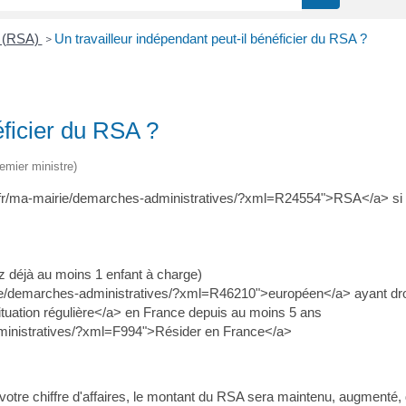
e (RSA)
Un travailleur indépendant peut-il bénéficier du RSA ?
>
éficier du RSA ?
remier ministre)
t.fr/ma-mairie/demarches-administratives/?xml=R24554">RSA</a> si v
ez déjà au moins 1 enfant à charge)
rie/demarches-administratives/?xml=R46210">européen</a> ayant droit
uation régulière</a> en France depuis au moins 5 ans
dministratives/?xml=F994">Résider en France</a>
 votre chiffre d'affaires, le montant du RSA sera maintenu, augmenté