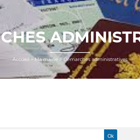
CHES ADMINISTR
Accueil
>
Ma mairie
>
Démarches administratives