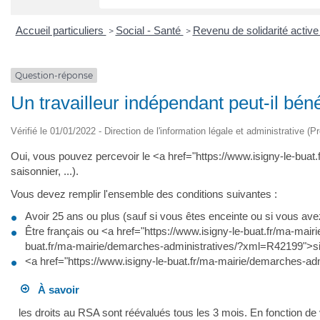
Accueil particuliers
Social - Santé
Revenu de solidarité activ
>
>
Question-réponse
Un travailleur indépendant peut-il bén
Vérifié le 01/01/2022 - Direction de l'information légale et administrative (P
Oui, vous pouvez percevoir le <a href="https://www.isigny-le-bua
saisonnier, ...).
Vous devez remplir l'ensemble des conditions suivantes :
Avoir 25 ans ou plus (sauf si vous êtes enceinte ou si vous av
Être français ou <a href="https://www.isigny-le-buat.fr/ma-mai
buat.fr/ma-mairie/demarches-administratives/?xml=R42199">sit
<a href="https://www.isigny-le-buat.fr/ma-mairie/demarches-a
À savoir
les droits au RSA sont réévalués tous les 3 mois. En fonction de