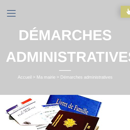
DÉMARCHES
ADMINISTRATIVE
Accueil
>
Ma mairie
>
Démarches administratives