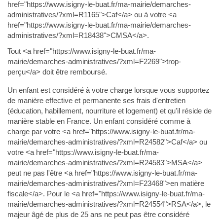
href="https://www.isigny-le-buat.fr/ma-mairie/demarches-
administratives/?xml=R1165">Caf</a> ou à votre <a
href="https://www.isigny-le-buat.fr/ma-mairie/demarches-
administratives/?xml=R18438">CMSA</a>.
Tout <a href="https://www.isigny-le-buat.fr/ma-
mairie/demarches-administratives/?xml=F2269">trop-
perçu</a> doit être remboursé.
Un enfant est considéré à votre charge lorsque vous supportez
de manière effective et permanente ses frais d'entretien
(éducation, habillement, nourriture et logement) et qu'il réside de
manière stable en France. Un enfant considéré comme à
charge par votre <a href="https://www.isigny-le-buat.fr/ma-
mairie/demarches-administratives/?xml=R24582">Caf</a> ou
votre <a href="https://www.isigny-le-buat.fr/ma-
mairie/demarches-administratives/?xml=R24583">MSA</a>
peut ne pas l'être <a href="https://www.isigny-le-buat.fr/ma-
mairie/demarches-administratives/?xml=F23468">en matière
fiscale</a>. Pour le <a href="https://www.isigny-le-buat.fr/ma-
mairie/demarches-administratives/?xml=R24554">RSA</a>, le
majeur âgé de plus de 25 ans ne peut pas être considéré