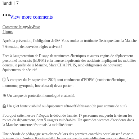
lundi 17
View more comments
Commune Isigny-le-Buat
4 jours
Après la prévention, l’obligation ⚠️🟡
⚡ Vous roulez en trottinette électrique dans la Manche
? Attention, de nouvelles règles arrivent !
Face à l'augmentation de l'usage de trottinettes électriques et autres engins de déplacement
personnel motorisés (EDPM) et la hausse inquiétante des accidents impliquant les mobilités
douces, le préfet de la Manche, Marc CHAPPUIS, rend obligatoires de nouveaux
équipements de sécurité.
🗓️ À compter du 1ᵉʳ septembre 2026, tout conducteur d’EDPM (trottinette électrique,
monoroue, gyropode, hoverboard) devra porter :
🪖 Un casque de protection homologué et attaché.
🦺 Un gilet haute visibilité ou équipement rétro-réfléchissant (de jour comme de nuit).
Pourquoi cette mesure ? Depuis le début de l'année, 17 personnes ont perdu la vie sur les
routes du département, dont 5 usagers vulnérables. Un quart des victimes d'accidents dans
la Manche concerne désormais la mobilité douce.
Une période de pédagogie sera observée lors des premiers contrôles pour laisser à chacun
le temps de s’équiper. Passé ce délai, le non-respect de cette obligation sera sanctionné par