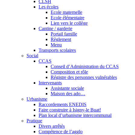
CLSH
Les écoles
Ecole maternelle
Ecole élémentaire
Lien vers le collège
Cantine / garderie
Portail famille
Règlement
Menu
Transports scolaires
Social
CCAS
Conseil d’Administration du CCAS
Composition et rôle
Régistre des personnes vulnérables
Intervenants
Assistante sociale
Maison des ado…
Urbanisme
Raccordements ENEDIS
Faire construire à Isigny-le Buat!
Plan local d’urbanisme intercommunal
Pratique
Divers arrêtés
Compétence de l’agglo