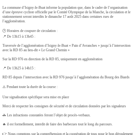
La commune d’Isigny-le-Buat informe la population que, dans le cadre de l’organisation
d’une épreuve cycliste officielle par le Comité Olympique de la Manche, la circulation et le
stationnement seront interdits le dimanche 17 août 2025 dans certaines rues de
l’agglomération.
🕒 Horaires de coupure de circulation :
📍 De 13h15 à 13h45 :
Traversée de l’agglomération d’Isigny-le-Buat « Pain d’Avranches » jusqu’à l’intersection
avec la RD 85 au lieu-dit « Le Grand Chemin »
Sur la RD 976 en direction de la RD 85, uniquement en agglomération
📍 De 13h25 à 14h15 :
RD 85 depuis l’intersection avec la RD 976 jusqu’à l’agglomération du Bourg des Biards
⚠️ Pendant toute la durée de la course :
Une signalisation spécifique sera mise en place
Merci de respecter les consignes de sécurité et de circulation données par les signaleurs
🚓 Les infractions constatées feront l’objet de procès-verbaux.
🔥 il est formellement, interdit de faire des barbecues tout le long du parcours.
👉 Nous comptons sur la compréhension et la coopération de tous pour le bon déroulement