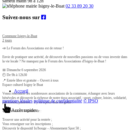
samedi matin 9h à 12h
02 33 89 20 30
Suivez-nous sur
Commune Isigny-le-Buat
2 jours
📣 Le Forum des Associations est de retour !
Envie de pratiquer une activité, de découvrir de nouvelles passions ou de vous investir dans
la vie locale ? Ne manquez pas le Forum des Associations d'Isigny-le-Buat !
📅 Dimanche 6 septembre 2026
🕘 De 9h à 12h30
📍 Entrée libre et gratuite – Ouvert à tous
Espace culturel Isigny le Buat
Accueil
Venez rencontrer les nombreuses associations de la commune, échanger avec leurs
bénévoles et découvrir la richesse de notre tissu associatif : sport, culture, loisirs, solidarité,
mentions légales
politique de confidentialité
© IPSO
patrimoine, jeunesse... il y en a pour tous les goûts !
Accès rapides
🤝 C'est aussi l'occasion de :
Trouver une activité pour la rentrée ;
Vous renseigner sur les inscriptions ;
Découvrir le dispositif Isi'bouge – Abonnement Spot 50 ;