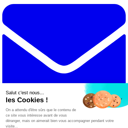
Salut c'est nous...
les Cookies !
On a attendu d'être sûrs que le contenu de
ce site vous intéresse avant de vous
Partager par email
déranger, mais on aimerait bien vous accompagner pendant votre
Voir les commentaires
likes
20
Partages :
7
visite...