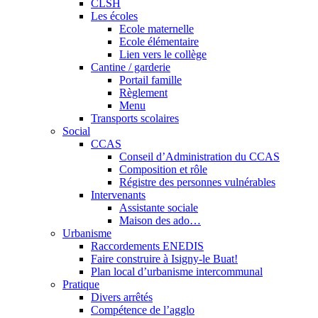
CLSH
Les écoles
Ecole maternelle
Ecole élémentaire
Lien vers le collège
Cantine / garderie
Portail famille
Règlement
Menu
Transports scolaires
Social
CCAS
Conseil d’Administration du CCAS
Composition et rôle
Régistre des personnes vulnérables
Intervenants
Assistante sociale
Maison des ado…
Urbanisme
Raccordements ENEDIS
Faire construire à Isigny-le Buat!
Plan local d’urbanisme intercommunal
Pratique
Divers arrêtés
Compétence de l’agglo