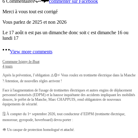
6 Commentaires
commenter sur Facebook
Merci à vous tout est corrigé
Vous parlez de 2025 et non 2026
Le 17 août n est pas un dimanche donc soit c est dimanche 16 ou
lundi 17
View more comments
Commune Isigny-le-Buat
4 jours
Après la prévention, l’obligation ⚠️🟡
⚡ Vous roulez en trottinette électrique dans la Manche
? Attention, de nouvelles règles arrivent !
Face à l'augmentation de l'usage de trottinettes électriques et autres engins de déplacement
personnel motorisés (EDPM) et la hausse inquiétante des accidents impliquant les mobilités
douces, le préfet de la Manche, Marc CHAPPUIS, rend obligatoires de nouveaux
équipements de sécurité.
🗓️ À compter du 1ᵉʳ septembre 2026, tout conducteur d’EDPM (trottinette électrique,
monoroue, gyropode, hoverboard) devra porter :
🪖 Un casque de protection homologué et attaché.