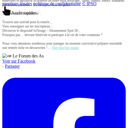
bénévoles et découvrir la richesse de notre tissu associatif : sport, culture, loisirs, solidarité,
mentions légales
politique de confidentialité
© IPSO
patrimoine, jeunesse... il y en a pour tous les goûts !
Accès rapides
🤝 C'est aussi l'occasion de :
Trouver une activité pour la rentrée ;
Vous renseigner sur les inscriptions ;
Découvrir le dispositif Isi'bouge – Abonnement Spot 50 ;
Pourquoi pas… devenir bénévole et participer à la vie de votre commune ?
Nous vous attendons nombreux pour partager un moment convivial et préparer ensemble
une rentrée riche en découvertes !
...
Voir plus
Voir moins
Voir sur Facebook
·
Partager