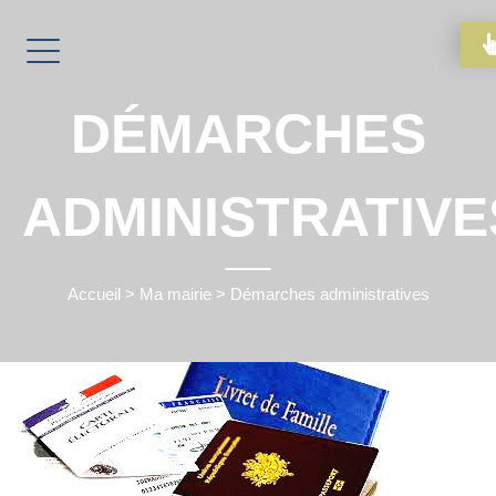
DÉMARCHES
ADMINISTRATIVE
Accueil
>
Ma mairie
>
Démarches administratives