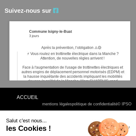
Suivez-nous sur
Commune Isigny-le-Buat
3 jours
Après la prévention, l’obligation ⚠️🟡
⚡ Vous roulez en trottinette électrique dans la Manche ?
Attention, de nouvelles règles arrivent !
Face à l'augmentation de l'usage de trottinettes électriques et
autres engins de déplacement personnel motorisés (EDPM) et
la hausse inquiétante des accidents impliquant les mobilités
douces, le préfet de la Manche, Marc CHAPPUIS, rend
obligatoires de nouveaux é
...
Voir plus
ACCUEIL
mentions légales
politique de confidentialité
© IPSO
Commune Isigny-le-Buat
7 jours
Salut c'est nous...
les Cookies !
20
6
1
Voir sur Facebook
·
Partager
RALLYE DE BASSE NORMANDIE 2026 - ©MOTORSERIES -
Google My Maps