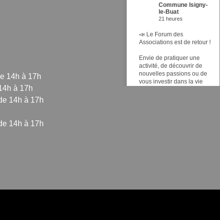
Commune Isigny-
le-Buat
21 heures
📣 Le Forum des
Associations est de retour !
Envie de pratiquer une
activité, de découvrir de
nouvelles passions ou de
de 14h à 17h
vous investir dans la vie
 14h à 17h
locale ? Ne manquez pas
le Forum des Associations
de 14h à 17h
d'Isigny-le-Buat !
📅 Dimanche 6 septembre
de 14h à 17h
2026
🕘 De 9h à 12h30
📍 Entrée libre et gratuite –
Ouvert à tous
Espace culturel Isigny le
Buat
Venez rencontrer les
sez vos Options
nombreuses associations
de la commune,
...
Voir plus
s paramètres de confidentialité, en garantissant la con