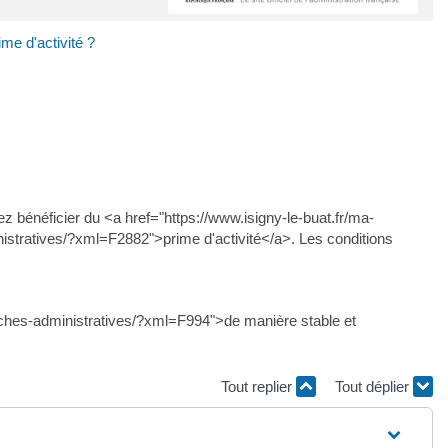
ime d'activité ?
 bénéficier du <a href="https://www.isigny-le-buat.fr/ma-
stratives/?xml=F2882">prime d'activité</a>. Les conditions
arches-administratives/?xml=F994">de manière stable et
Tout replier
Tout déplier