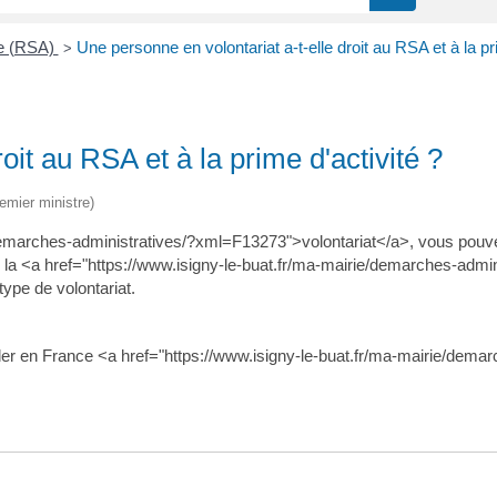
ve (RSA)
Une personne en volontariat a-t-elle droit au RSA et à la pr
>
oit au RSA et à la prime d'activité ?
remier ministre)
demarches-administratives/?xml=F13273">volontariat</a>, vous pouvez
<a href="https://www.isigny-le-buat.fr/ma-mairie/demarches-admini
type de volontariat.
sider en France <a href="https://www.isigny-le-buat.fr/ma-mairie/dem