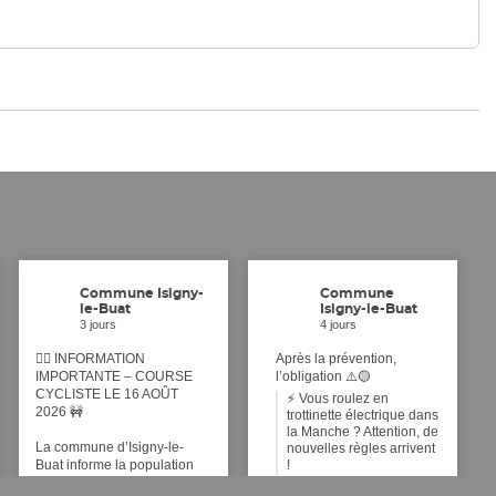
Commune Isigny-
Commune
le-Buat
Isigny-le-Buat
3 jours
4 jours
🚴‍♂️ INFORMATION
Après la prévention,
IMPORTANTE – COURSE
l’obligation ⚠️🟡
CYCLISTE LE 16 AOÛT
⚡ Vous roulez en
2026 🚧
trottinette électrique dans
la Manche ? Attention, de
La commune d’Isigny-le-
nouvelles règles arrivent
Buat informe la population
!
que, dans le cadre de