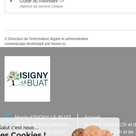
Guide du volontaire
Agence du service civique
©
Direction de l'information légale et administrative
comarquage developpé par
baseo.io
Mairie d'ISIGNY-LE-BUAT
Accueil
26 Rue de Pain d'Avaine
du lundi 8h30 à 12h et 
Salut c'est nous...
50540 ISIGNY le BUAT
mardi 8h30 à 12h et de
les Cookies !