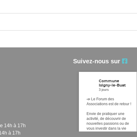
Suivez-nous sur
Commune
Isigny-le-Buat
3 jours
📣 Le Forum des
Associations est de retour !
Envie de pratiquer une
activité, de découvrir de
nouvelles passions ou de
de 14h à 17h
vous investir dans la vie
 14h à 17h
locale ? Ne manquez pas