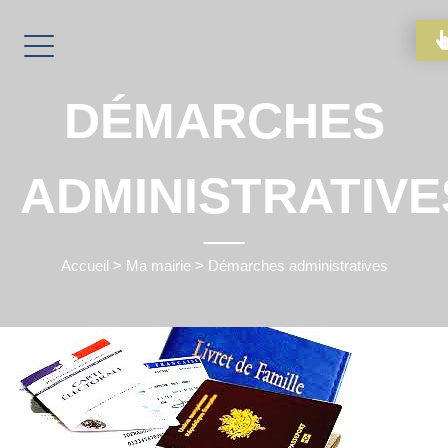
DÉMARCHES
ADMINISTRATIVE
Accueil
>
Ma mairie
>
Démarches administratives