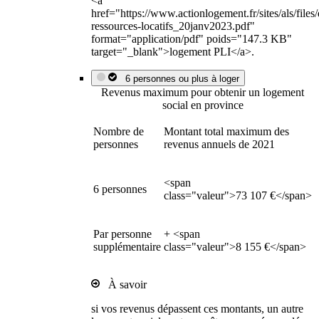
<a
href="https://www.actionlogement.fr/sites/als/file
ressources-locatifs_20janv2023.pdf"
format="application/pdf" poids="147.3 KB"
target="_blank">logement PLI</a>.
6 personnes ou plus à loger
Revenus maximum pour obtenir un logement
social en province
Nombre de
Montant total maximum des
personnes
revenus annuels de 2021
<span
6 personnes
class="valeur">73 107 €</span>
Par personne
+ <span
supplémentaire
class="valeur">8 155 €</span>
À savoir
si vos revenus dépassent ces montants, un autre