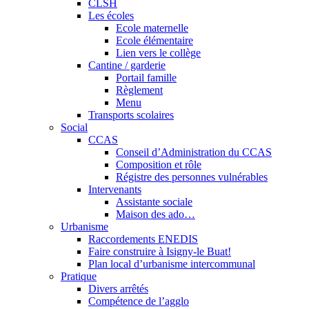
CLSH
Les écoles
Ecole maternelle
Ecole élémentaire
Lien vers le collège
Cantine / garderie
Portail famille
Règlement
Menu
Transports scolaires
Social
CCAS
Conseil d’Administration du CCAS
Composition et rôle
Régistre des personnes vulnérables
Intervenants
Assistante sociale
Maison des ado…
Urbanisme
Raccordements ENEDIS
Faire construire à Isigny-le Buat!
Plan local d’urbanisme intercommunal
Pratique
Divers arrêtés
Compétence de l’agglo