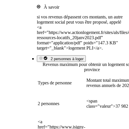
À savoir
si vos revenus dépassent ces montants, un autre
logement social peut vous être proposé, appelé
<a
href="https://www.actionlogement.fr/sites/als/file
ressources-locatifs_20janv2023.pdf"
format="application/pdf" poids="147.3 KB"
target="_blank">logement PLI</a>.
2 personnes à loger
Revenus maximum pour obtenir un logement so
province
Montant total maximum
Types de personne
revenus annuels de 20
<span
2 personnes
class="valeur">37 982
<a
href="https://www.isigny-