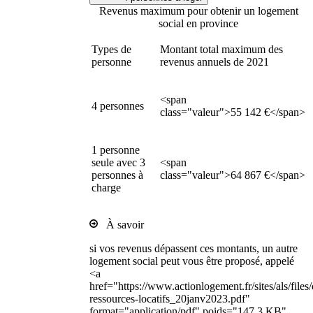
Revenus maximum pour obtenir un logement
social en province
Types de
Montant total maximum des
personne
revenus annuels de 2021
<span
4 personnes
class="valeur">55 142 €</span>
1 personne
seule avec 3
<span
personnes à
class="valeur">64 867 €</span>
charge
À savoir
si vos revenus dépassent ces montants, un autre
logement social peut vous être proposé, appelé
<a
href="https://www.actionlogement.fr/sites/als/file
ressources-locatifs_20janv2023.pdf"
format="application/pdf" poids="147.3 KB"