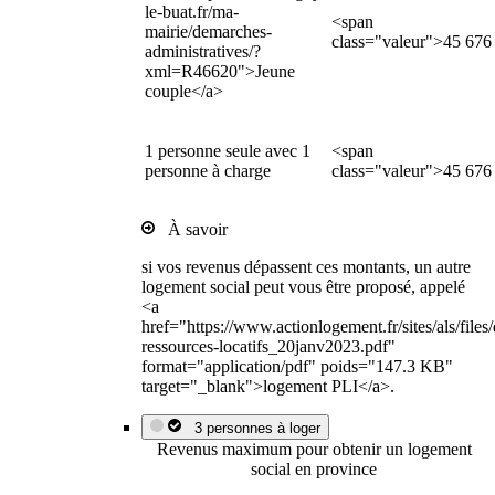
le-buat.fr/ma-
<span
mairie/demarches-
class="valeur">45 676
administratives/?
xml=R46620">Jeune
couple</a>
1 personne seule avec 1
<span
personne à charge
class="valeur">45 676
À savoir
si vos revenus dépassent ces montants, un autre
logement social peut vous être proposé, appelé
<a
href="https://www.actionlogement.fr/sites/als/file
ressources-locatifs_20janv2023.pdf"
format="application/pdf" poids="147.3 KB"
target="_blank">logement PLI</a>.
3 personnes à loger
Revenus maximum pour obtenir un logement
social en province