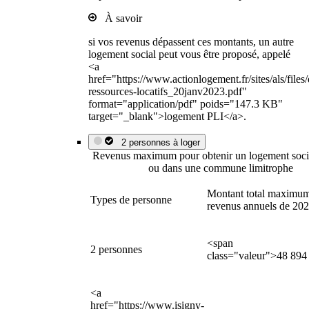
À savoir
si vos revenus dépassent ces montants, un autre
logement social peut vous être proposé, appelé
<a
href="https://www.actionlogement.fr/sites/als/file
ressources-locatifs_20janv2023.pdf"
format="application/pdf" poids="147.3 KB"
target="_blank">logement PLI</a>.
2 personnes à loger
Revenus maximum pour obtenir un logement socia
ou dans une commune limitrophe
Montant total maximum
Types de personne
revenus annuels de 20
<span
2 personnes
class="valeur">48 894
<a
href="https://www.isigny-