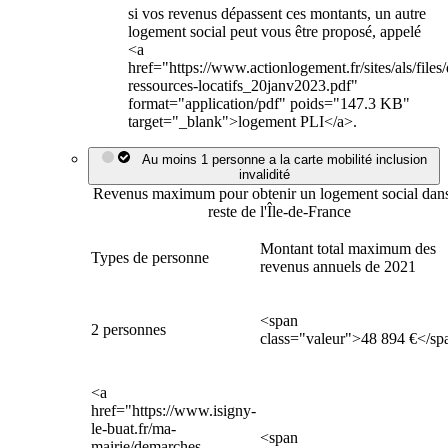
si vos revenus dépassent ces montants, un autre
logement social peut vous être proposé, appelé
<a
href="https://www.actionlogement.fr/sites/als/file
ressources-locatifs_20janv2023.pdf"
format="application/pdf" poids="147.3 KB"
target="_blank">logement PLI</a>.
Au moins 1 personne a la carte mobilité inclusion
invalidité
Revenus maximum pour obtenir un logement social dans
reste de l'Île-de-France
Montant total maximum des
Types de personne
revenus annuels de 2021
<span
2 personnes
class="valeur">48 894 €</sp
<a
href="https://www.isigny-
le-buat.fr/ma-
<span
mairie/demarches-