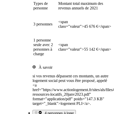
Types de
Montant total maximum des
personne
revenus annuels de 2021
<span
3 personnes
class="valeur">45 676 €</span>
1 personne
seule avec 2
<span
personnes à
class="valeur">55 142 €</span>
charge
À savoir
si vos revenus dépassent ces montants, un autre
logement social peut vous être proposé, appelé
<a
href="https://www.actionlogement.fr/sites/als/file
ressources-locatifs_20janv2023.pdf"
format="application/pdf" poids="147.3 KB"
target="_blank">logement PLI</a>.
4 personnes à loger