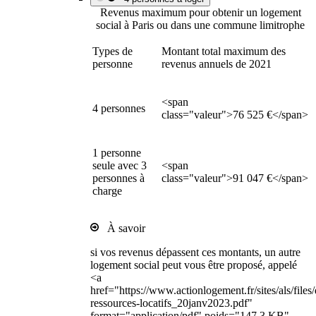
Revenus maximum pour obtenir un logement
social à Paris ou dans une commune limitrophe
Types de
Montant total maximum des
personne
revenus annuels de 2021
<span
4 personnes
class="valeur">76 525 €</span>
1 personne
seule avec 3
<span
personnes à
class="valeur">91 047 €</span>
charge
À savoir
si vos revenus dépassent ces montants, un autre
logement social peut vous être proposé, appelé
<a
href="https://www.actionlogement.fr/sites/als/file
ressources-locatifs_20janv2023.pdf"
format="application/pdf" poids="147.3 KB"