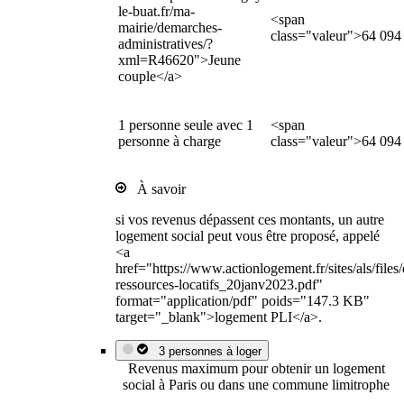
le-buat.fr/ma-
<span
mairie/demarches-
class="valeur">64 094
administratives/?
xml=R46620">Jeune
couple</a>
1 personne seule avec 1
<span
personne à charge
class="valeur">64 094
À savoir
si vos revenus dépassent ces montants, un autre
logement social peut vous être proposé, appelé
<a
href="https://www.actionlogement.fr/sites/als/file
ressources-locatifs_20janv2023.pdf"
format="application/pdf" poids="147.3 KB"
target="_blank">logement PLI</a>.
3 personnes à loger
Revenus maximum pour obtenir un logement
social à Paris ou dans une commune limitrophe