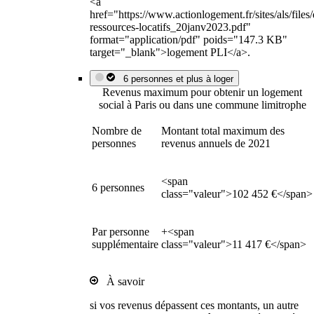
<a
href="https://www.actionlogement.fr/sites/als/file
ressources-locatifs_20janv2023.pdf"
format="application/pdf" poids="147.3 KB"
target="_blank">logement PLI</a>.
6 personnes et plus à loger
Revenus maximum pour obtenir un logement
social à Paris ou dans une commune limitrophe
Nombre de
Montant total maximum des
personnes
revenus annuels de 2021
<span
6 personnes
class="valeur">102 452 €</span>
Par personne
+<span
supplémentaire
class="valeur">11 417 €</span>
À savoir
si vos revenus dépassent ces montants, un autre