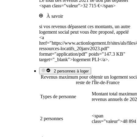
Le total des revenus 2021 ne doit pas dépasser
<span class="valeur">32 715 €</span>
À savoir
si vos revenus dépassent ces montants, un autre
logement social peut vous être proposé, appelé
<a
href="https://www.actionlogement.fr/sites/als/file
ressources-locatifs_20janv2023.pdf"
format="application/pdf" poids="147.3 KB"
target="_blank">logement PLI</a>.
2 personnes à loger
Revenus maximum pour obtenir un logement socia
reste de l'Île-de-France
Montant total maximum
Types de personne
revenus annuels de 20
<span
2 personnes
class="valeur">48 894