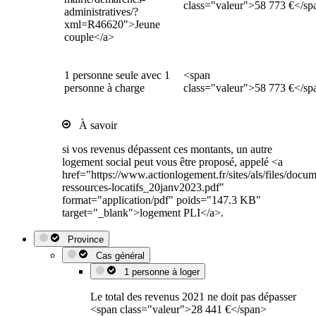
class="valeur">58 773 €</sp
administratives/?
xml=R46620">Jeune
couple</a>
1 personne seule avec 1
<span
personne à charge
class="valeur">58 773 €</sp
À savoir
si vos revenus dépassent ces montants, un autre
logement social peut vous être proposé, appelé <a
href="https://www.actionlogement.fr/sites/als/files/docu
ressources-locatifs_20janv2023.pdf"
format="application/pdf" poids="147.3 KB"
target="_blank">logement PLI</a>.
Province
Cas général
1 personne à loger
Le total des revenus 2021 ne doit pas dépasser
<span class="valeur">28 441 €</span>