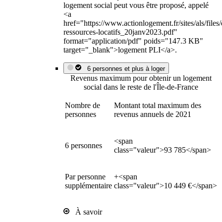
logement social peut vous être proposé, appelé
<a
href="https://www.actionlogement.fr/sites/als/file
ressources-locatifs_20janv2023.pdf"
format="application/pdf" poids="147.3 KB"
target="_blank">logement PLI</a>.
6 personnes et plus à loger
Revenus maximum pour obtenir un logement
social dans le reste de l'Île-de-France
Nombre de
Montant total maximum des
personnes
revenus annuels de 2021
<span
6 personnes
class="valeur">93 785</span>
Par personne
+<span
supplémentaire
class="valeur">10 449 €</span>
À savoir