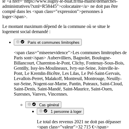
le <a href="https://www.isigny-le-buat.fr/ma-mairie/demarches-
administratives/?xml=R58445">colocataire</a> ne doit pas être
compté dans les <span class="expression">personnes à
loger</span>.
Le montant maximum dépend de la commune où se situe le
logement social demandé :
Paris et communes limitrophes
<span class="miseenevidence">Les communes limitrophes de
Paris sont</span> Aubervilliers, Bagnolet, Boulogne-
Billancourt, Charenton-le-Pont, Clichy, Fontenay-Sous-Bois,
Gentilly, Issy-les-Moulineaux, Ivry-sur-Seine, Joinville-le-
Pont, Le Kremlin-Bicêtre, Les Lilas, Le Pré-Saint-Gervais,
Levallois-Perret, Malakoff, Montreuil, Montrouge, Neuilly-
sur-Seine, Nogent-sur-Marne, Pantin, Puteaux, Saint-Cloud,
Saint-Denis, Saint-Mandé, Saint-Maurice, Saint-Ouen,
Suresnes, Vanves, Vincennes.
Cas général
1 personne à loger
Le total des revenus 2021 ne doit pas dépasser
<span class="valeur">32 715 €</span>