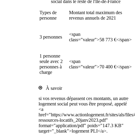
social dans le reste de l'Île-de-France
Types de
Montant total maximum des
personne
revenus annuels de 2021
<span
3 personnes
class="valeur">58 773 €</span>
1 personne
seule avec 2
<span
personnes à
class="valeur">70 400 €</span>
charge
À savoir
si vos revenus dépassent ces montants, un autre
logement social peut vous être proposé, appelé
<a
href="https://www.actionlogement.fr/sites/als/file
ressources-locatifs_20janv2023.pdf"
format="application/pdf" poids="147.3 KB"
target="_blank">logement PLI</a>.