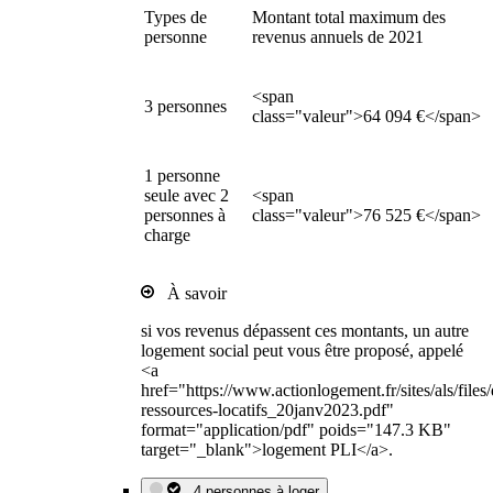
Types de
Montant total maximum des
personne
revenus annuels de 2021
<span
3 personnes
class="valeur">64 094 €</span>
1 personne
seule avec 2
<span
personnes à
class="valeur">76 525 €</span>
charge
À savoir
si vos revenus dépassent ces montants, un autre
logement social peut vous être proposé, appelé
<a
href="https://www.actionlogement.fr/sites/als/file
ressources-locatifs_20janv2023.pdf"
format="application/pdf" poids="147.3 KB"
target="_blank">logement PLI</a>.
4 personnes à loger