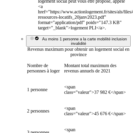
logement social peut vous être proposé, appelé
<a
href="https://www.actionlogement.fr/sites/als/file
ressources-locatifs_20janv2023.pdf"
format="application/pdf" poids="147.3 KB"
target="_blank">logement PLI</a>.
Au moins 1 personne a la carte mobilité inclusion
invalidité
Revenus maximum pour obtenir un logement social en
province
Nombre de
Montant total maximum des
personnes à loger
revenus annuels de 2021
<span
1 personne
class="valeur">37 982 €</span>
<span
2 personnes
class="valeur">45 676 €</span>
<span
3 personnes