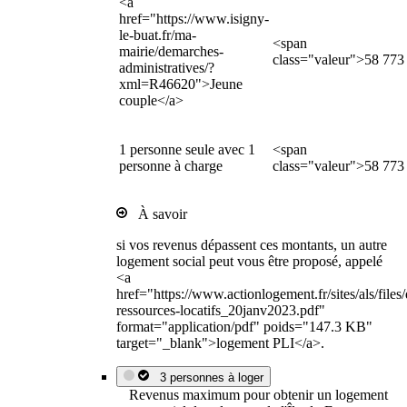
<a
href="https://www.isigny-
le-buat.fr/ma-
<span
mairie/demarches-
class="valeur">58 773
administratives/?
xml=R46620">Jeune
couple</a>
1 personne seule avec 1
<span
personne à charge
class="valeur">58 773
À savoir
si vos revenus dépassent ces montants, un autre
logement social peut vous être proposé, appelé
<a
href="https://www.actionlogement.fr/sites/als/file
ressources-locatifs_20janv2023.pdf"
format="application/pdf" poids="147.3 KB"
target="_blank">logement PLI</a>.
3 personnes à loger
Revenus maximum pour obtenir un logement