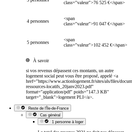
class="valeur">76 525 €</span>
<span
4 personnes
class="valeur">91 047 €</span>
<span
5 personnes
class="valeur">102 452 €</span>
À savoir
si vos revenus dépassent ces montants, un autre
logement social peut vous être proposé, appelé <a
href="https://www.actionlogement.fr/sites/als/files/docu
ressources-locatifs_20janv2023.pdf"
format="application/pdf" poids="147.3 KB"
target="_blank">logement PLI</a>.
Reste de l'Île-de-France
Cas général
1 personne à loger