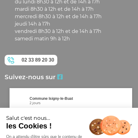
du lundi 8h30 à 12h et de 14h à 17h
mardi 8h30 à 12h et de 14h à 17h
mercredi 8h30 à 12h et de 14h à 17h
jeudi 14h à 17h
vendredi 8h30 à 12h et de 14h à 17h
samedi matin 9h à 12h
02 33 89 20 30
Suivez-nous sur
Commune Isigny-le-Buat
2 jours
Après la prévention, l’obligation ⚠️🟡
Salut c'est nous...
⚡ Vous roulez en trottinette électrique dans la Manche ?
les Cookies !
Attention, de nouvelles règles arrivent !
Face à l'augmentation de l'usage de trottinettes
On a attendu d'être sûrs que le contenu de